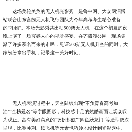
这场美轮美奂的无人机光影秀，是鲁中网、大众网淄博
站联合山东宫阙无人机飞行团队为今年高考考生精心准备
的“礼物”。本场光影秀共出动500架无人机，在这个初夏的夜
晚上演了一场震撼人心的视觉盛宴。在齐盛湖公园，现场集
聚了许多慕名而来的市民，见证500架无人机升空的同时，大
家纷纷拿出手机，记录这一美好时刻。
无人机表演过程中，天空陆续出现“不负青春高考加
油”“金榜题名”等字眼图形，科技感十足的炫酷画面让观众叹
为观止。富有美好寓意的“扬帆起航”“鲤鱼跃龙门”等造型依次
呈现，比赛冲刺、纸飞机等元素也巧妙地设计到光影秀中。