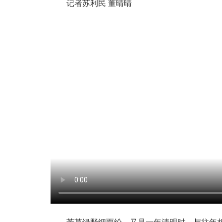
记者苏利民 董晴晴