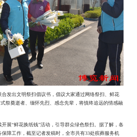
合发出文明祭扫倡议书，倡议大家通过网络祭扫、鲜花
等方式祭奠逝者、缅怀先烈、感念先辈，将慎终追远的情感融
展“鲜花换纸钱”活动，引导群众绿色祭扫。据了解，各
保障工作，截至记者发稿时，全市共有33处殡葬服务机