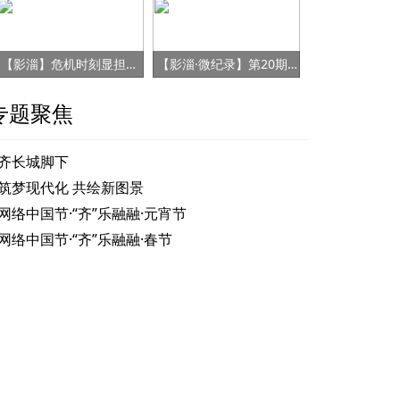
【影淄】危机时刻显担当 赤胆忠心保健康
【影淄·微纪录】第20期：战“疫”老将刘景春
专题聚焦
齐长城脚下
筑梦现代化 共绘新图景
网络中国节·“齐”乐融融·元宵节
网络中国节·“齐”乐融融·春节