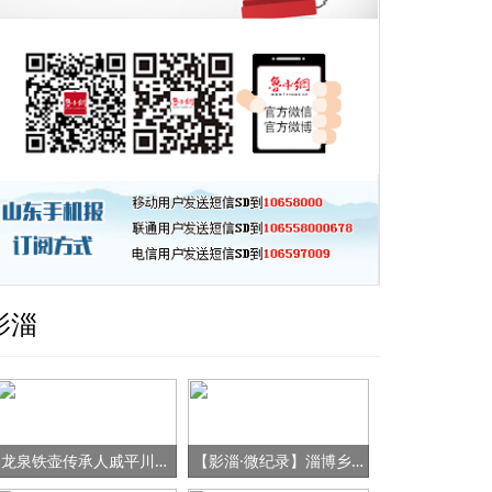
影淄
龙泉铁壶传承人戚平川的“守艺”之路
【影淄·微纪录】淄博乡村女书记的“变形记”