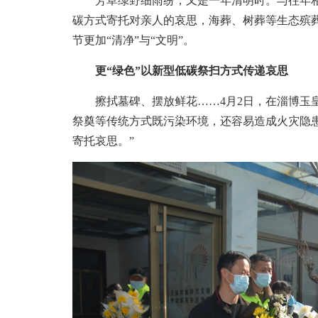
芳草绿野细雨纷，又是一年清明时。与往年相
碳方式寄托对亲人的哀思，海葬、树葬等生态殡
节更加“清净”与“文明”。
更“绿色”以新型低碳祭扫方式传递哀思
擦拭墓碑、摆放鲜花……4月2日，在淄博玉皇
祭奠等传统方式既污染环境，还容易造成火灾隐
寄托哀思。”