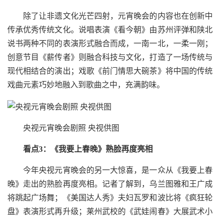
除了让非遗文化光芒四射，元宵晚会的内容也在创新中
传承优秀传统文化。说唱表演《看今朝》由苏州评弹和陕北
说书两种不同的表演形式融合而成，一南一北，一柔一刚；
创意节目《薪传者》则融合科技与文化，打造了一场传统与
现代相结合的演出；戏歌《前门情思大碗茶》将中国的传统
戏曲元素巧妙地融入到歌曲之中，充满韵味。
央视元宵晚会剧照 央视供图
看点3：《我要上春晚》熟脸再度亮相
今年央视元宵晚会的另一大惊喜，是一众从《我要上春
晚》走出的熟脸再度亮相。记者了解到，乌兰图雅和王广成
将跳起广场舞；《美国达人秀》夫妇瓦罗和波比将《疯狂轮
盘》表演形式再升级；莱州武校的《武娃闹春》大展武术小