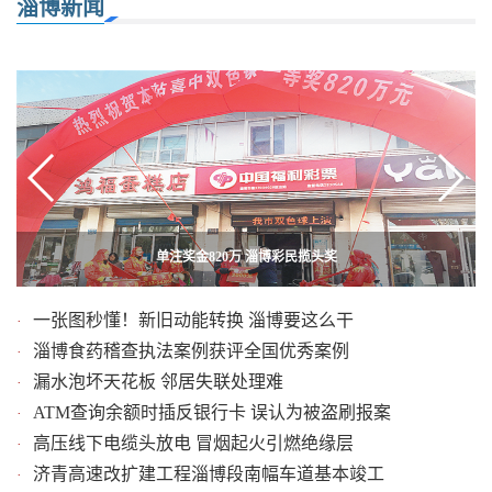
淄博新闻
融合南北自成一体 贾官舞狮精彩纷呈
单注奖金820万 淄博彩民揽头奖
一张图秒懂！新旧动能转换 淄博要这么干
·
淄博食药稽查执法案例获评全国优秀案例
·
漏水泡坏天花板 邻居失联处理难
·
ATM查询余额时插反银行卡 误认为被盗刷报案
·
高压线下电缆头放电 冒烟起火引燃绝缘层
·
济青高速改扩建工程淄博段南幅车道基本竣工
·