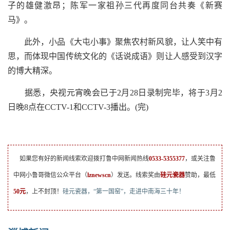
子的雄健激昂；陈军一家祖孙三代再度同台共奏《新赛
马》。
此外，小品《大屯小事》聚焦农村新风貌，让人笑中有
思，而体现中国传统文化的《话说成语》则让人感受到汉字
的博大精深。
据悉，央视元宵晚会已于2月28日录制完毕，将于3月2
日晚8点在CCTV-1和CCTV-3播出。(完)
如果您有好的新闻线索欢迎拨打鲁中网新闻热线
0533-5355377
，或关注鲁
中网小鲁哥微信公众平台（
lznewscn
）发送。线索奖由
硅元瓷器
赞助，最低
50元
，上不封顶！
硅元瓷器，“第一国窑”，走进中南海三十年！