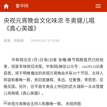
鲁中网
切
换
导
央视元宵晚会文化味浓 冬奥健儿唱
航
《真心英雄》
来源：
中新网
2018-03-02 10:19:00
中新网北京3月1日电(记者 张曦)春节假期虽然已经结
束，但是年味依旧浓厚。中新网(微信公众号：cns2012)记者
获悉，将于明晚播出的央视元宵晚会共有20个节目，主持人
阵容和春晚一致，依旧是康辉、朱迅、任鲁豫、李思思、尼
格买提。另外，在平昌冬奥会上夺冠的武大靖和一众冰雪健
儿将高唱《真心英雄》。