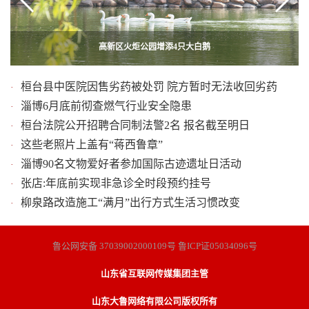
张店试点新型非机动车停车区域 将要求共享单车使用电子围栏
投资849亿元101个重点项目加速推进 临淄新变让城市更美
松绑:整治夜市大排档在树上私拉乱扯电线问题
高新区火炬公园增添4只大白鹅
桓台县中医院因售劣药被处罚 院方暂时无法收回劣药
·
淄博6月底前彻查燃气行业安全隐患
·
桓台法院公开招聘合同制法警2名 报名截至明日
·
这些老照片上盖有“蒋西鲁章”
·
淄博90名文物爱好者参加国际古迹遗址日活动
·
张店:年底前实现非急诊全时段预约挂号
·
柳泉路改造施工“满月”出行方式生活习惯改变
·
鲁公网安备 37039002000109号 鲁ICP证05034096号
山东省互联网传媒集团主管
山东大鲁网络有限公司版权所有