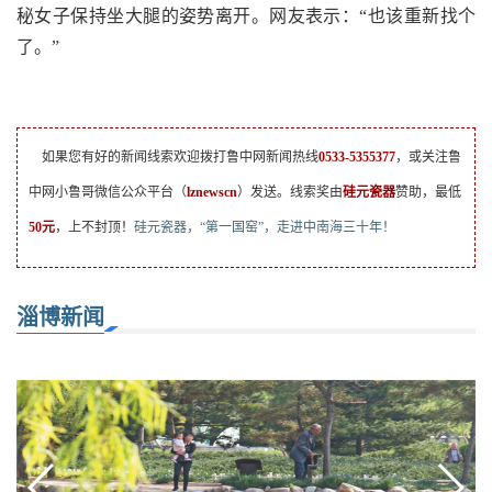
秘女子保持坐大腿的姿势离开。网友表示：“也该重新找个
了。”
如果您有好的新闻线索欢迎拨打鲁中网新闻热线
0533-5355377
，或关注鲁
中网小鲁哥微信公众平台（
lznewscn
）发送。线索奖由
硅元瓷器
赞助，最低
50元
，上不封顶！
硅元瓷器，“第一国窑”，走进中南海三十年！
淄博新闻