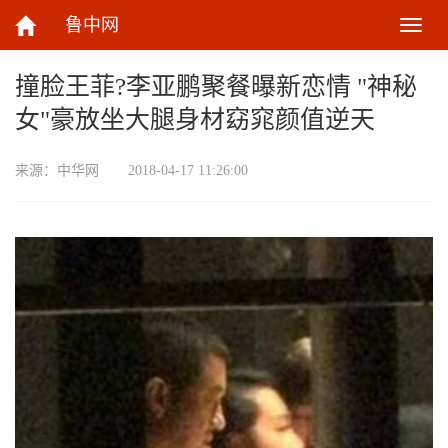
鲁中网
切
换
导
撞脸王菲?李亚鹏聚餐曝新恋情 "神秘
航
女"豪放坐大腿身材窈窕颜值逆天
来源：
中华网
2018-04-17 11:26:00