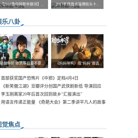
【2018鲁中网新年献词】...
2017年终盘点淄博街头十...
娱乐八卦
晕倒骨折 综艺节目要不要...
《妈妈咪鸭》成“妈妈”首选
首部获奖国产恐怖片《中邪》定档4月4日
《新笑傲江湖》豆瓣评分创国产武侠剧新低 导演回应
李玉刚离家20年后首次回到故乡“汇报演出”
用语言传递正能量 《奇葩大会》第二季讲平凡人的故事
视觉焦点