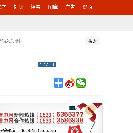
房产
健康
相亲
图库
广告
资源