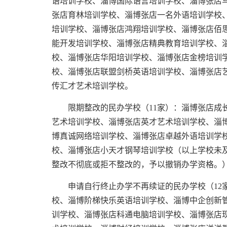
语培训学校、淄博国际语言培训学校、淄博张店
张店育林培训学校、淄博张店一名外语培训学校
培训学校、淄博张店鸿翔培训学校、淄博张店佰
能开发培训学校、淄博张店精典教育培训学校、
校、淄博张店华阳培训学校、淄博张店金榜培训
校、淄博张店联盟剑桥英语培训学校、淄博张店
传汇才艺术培训学校。
限期整改的民办学校（11家）：淄博张店成长
艺术培训学校、淄博张店英才艺术培训学校、淄
博真诚网络培训学校、淄博张店卓越外语培训学
校、淄博张店小天才钢琴培训学校（以上学校未
整改不彻底或拒不整改的，予以撤销办学资格。
申请自行终止办学不再续证的民办学校（12家
校、淄博阶梯快乐英语培训学校、淄博中企创新
训学校、淄博张店科通电脑培训学校、淄博张店