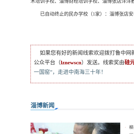
术培训学校、淄博财经培训学校、淄博张店洋洋
已自动终止的民办学校（1家）：淄博张店
如果您有好的新闻线索欢迎拨打鲁中网
公众平台（
lznewscn
）发送。线索奖由
硅
一国窑”，走进中南海三十年！
淄博新闻
·
柳