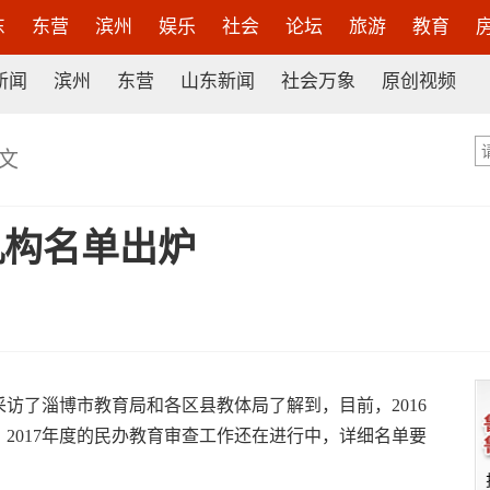
东
东营
滨州
娱乐
社会
论坛
旅游
教育
新闻
滨州
东营
山东新闻
社会万象
原创视频
文
机构名单出炉
了淄博市教育局和各区县教体局了解到，目前，2016
2017年度的民办教育审查工作还在进行中，详细名单要