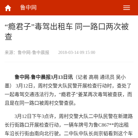
鲁中网
切
换
导
“瘾君子”毒驾出租车 同一路口两次被
航
查
来源：
鲁中网-鲁中晨报
2018-03-14 09:15:00
鲁中网-鲁中晨报3月13日讯
（记者 高萌 通讯员 吴小
墨） 3月12日，周村交警大队民警开展检查行动时，查处了
一起毒驾交通违法行为，“瘾君子”姜某再次毒驾被查获，而
且是在同一路口被周村交警查获。
3月12日下午3点许，周村交警大队二中队民警在新建路
长行街路口开展检查行动，一辆车牌号为鲁C867**的出租
车沿长行街由南向北行驶。二中队中队长尚宗韬看到这个车