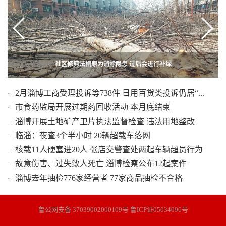
社区修剪法桐原为消除隐患 过后会进行补绿
沂源：后排座位全拆除 非法改装被罚款
2月淄博工商受理投诉等738件 日用百货类投诉仍居“...
·
市食药监局开展过期药回收活动 本月底结束
·
淄博开展土地矿产卫片执法监督检查 违法用地整改
·
临淄：夜查3个半小时 20辆超载车落网
·
核载11人硬塞进20人 张店交警查处两起车辆超员行为
·
故意伤害、过失致人死亡 淄博检察公布12起案件
·
淄博去年抽检776家经营者 77家商品抽检不合格
·
鲁公网安备 37039002000109号 鲁ICP证05034096号