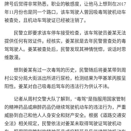
牌号后觉得非常熟悉，职业的敏感度，让他马上想到在2017
年11月份也是同一个路口，该车驾驶人曾因吸毒驾驶机动车
被查处，且机动车驾驶证已经被注销了。
民警立即要求该车停车接受检查，该车驾驶员姜某无法
提供任何有效证件。经核实，姜某就是去年民警曾查处的毒
驾驾驶人。姜某被查处后，民警发现其神情恍惚，说话时思
维散漫。
想到姜某有过一次毒驾的历史，民警随后将姜某带到周
村公安分局大街派出所进行尿检，检测结果为甲基苯丙胺呈
阳性。姜某对自己吸毒后驾车的违法行为供认不讳。
记者从周村交警大队了解到，“毒驾”是指服用国家管制
的精神药品或麻醉药品仍继续驾驶机动车的违法行为，严重
威胁到自己和他人人身安全和财产安全。根据《道路交通安
全法》相关规定，民警依法对姜某未取得驾驶证驾驶机动