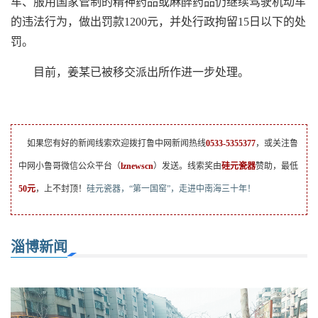
车、服用国家管制的精神药品或麻醉药品仍继续驾驶机动车
的违法行为，做出罚款1200元，并处行政拘留15日以下的处
罚。
目前，姜某已被移交派出所作进一步处理。
如果您有好的新闻线索欢迎拨打鲁中网新闻热线
0533-5355377
，或关注鲁
中网小鲁哥微信公众平台（
lznewscn
）发送。线索奖由
硅元瓷器
赞助，最低
50元
，上不封顶！
硅元瓷器，“第一国窑”，走进中南海三十年！
淄博新闻