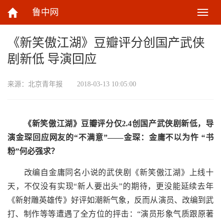
鲁中网
切
换
导
《新笑傲江湖》豆瓣评分创国产武侠
航
剧新低 导演回应
来源：
北京青年报
2018-03-13 10:05:00
《新笑傲江湖》豆瓣评分仅2.4创国产武侠剧新低，导
演金琛回应网友的“不满意”——
金琛：金庸不以为忤 “书
粉”何必强求？
改编自金庸同名小说的武侠剧《新笑傲江湖》上线十
天，不仅没有实现“新人要出头”的期待，更没能延续去年
《新射雕英雄传》好评如潮新气象，反而从演员、改编到武
打、制作等等遭遇了全方位的抨击：“演员形象气质跟原著