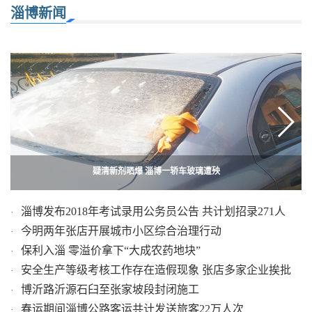
淄博新闻
第40个植树节：淄博3.3万人义务植树
疑清新剂晒爆 淄博一轿车玻璃遭殃
淄博发布2018年考试录用公务员公告 共计划招录271人
·
今明两年张店开展城市小区综合治理行动
·
保利入淄 零溢价拿下“大成农药地块”
·
安全生产等级考核工作存在造假现象 张店多家企业挨批
·
博沂路沂源石臼至张家坡段封闭施工
·
春运期间淄博公路客运共计发送旅客22万人次
·