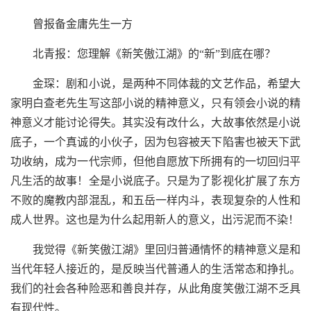
曾报备金庸先生一方
北青报：您理解《新笑傲江湖》的“新”到底在哪？
金琛：剧和小说，是两种不同体裁的文艺作品，希望大
家明白查老先生写这部小说的精神意义，只有领会小说的精
神意义才能讨论得失。其实没有改什么，大故事依然是小说
底子，一个真诚的小伙子，因为包容被天下陷害也被天下武
功收纳，成为一代宗师，但他自愿放下所拥有的一切回归平
凡生活的故事！全是小说底子。只是为了影视化扩展了东方
不败的魔教内部混乱，和五岳一样内斗，表现复杂的人性和
成人世界。这也是为什么起用新人的意义，出污泥而不染！
我觉得《新笑傲江湖》里回归普通情怀的精神意义是和
当代年轻人接近的，是反映当代普通人的生活常态和挣扎。
我们的社会各种险恶和善良并存，从此角度笑傲江湖不乏具
有现代性。