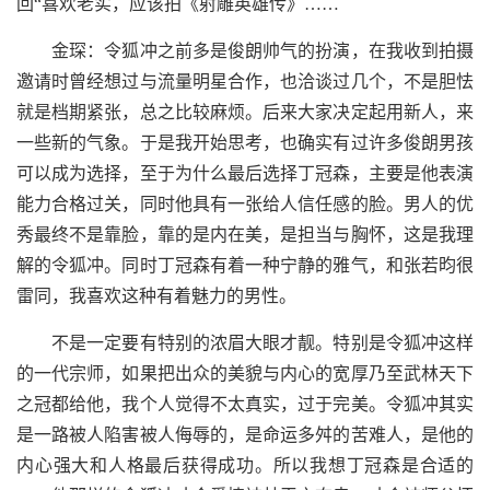
回“喜欢老实，应该拍《射雕英雄传》……
金琛：令狐冲之前多是俊朗帅气的扮演，在我收到拍摄
邀请时曾经想过与流量明星合作，也洽谈过几个，不是胆怯
就是档期紧张，总之比较麻烦。后来大家决定起用新人，来
一些新的气象。于是我开始思考，也确实有过许多俊朗男孩
可以成为选择，至于为什么最后选择丁冠森，主要是他表演
能力合格过关，同时他具有一张给人信任感的脸。男人的优
秀最终不是靠脸，靠的是内在美，是担当与胸怀，这是我理
解的令狐冲。同时丁冠森有着一种宁静的雅气，和张若昀很
雷同，我喜欢这种有着魅力的男性。
不是一定要有特别的浓眉大眼才靓。特别是令狐冲这样
的一代宗师，如果把出众的美貌与内心的宽厚乃至武林天下
之冠都给他，我个人觉得不太真实，过于完美。令狐冲其实
是一路被人陷害被人侮辱的，是命运多舛的苦难人，是他的
内心强大和人格最后获得成功。所以我想丁冠森是合适的