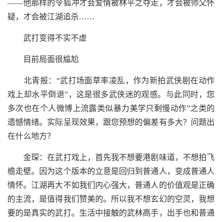
——他那样的令狐冲才会爱情被林平之夺走，才会被师父怀
疑，才会被江湖追杀……
武打变得不实不虚
目前局面很尴尬
北青报：“武打场面草率凌乱，作为新拍武侠剧在动作
戏上却水平倒退”，这是很多武侠迷的观感。与此同时，您
多次也在个人微博上流露类似暴力美学只剩慢动作”之类的
遗憾情绪。实际呈现效果，跟您预想的偏差有多大？问题出
在什么地方？
金琛：在武打戏上，首先我不想要港剧味道，不想拍飞
檐走壁。因为这个版本的立意是回归到普通人，变成普通人
情怀。江湖再大不如我们内心强大，普通人的价值观是正确
的主流，是值得我们赞美的。所以我不想玄幻的空灵，我想
要的是真实的武打。生活中接触的武林高手，出手也和普通