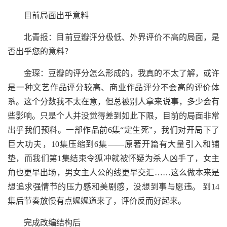
目前局面出乎意料
北青报：目前豆瓣评分极低、外界评价不高的局面，是
否出乎您的意料？
金琛：豆瓣的评分怎么形成的，我真的不太了解，或许
是一种文艺作品评分较高、商业作品评分不会高的评价体
系。这个分数我不太在意，但总被别人拿来说事，多少会有
些影响。只是个人并没觉得差到如此下限，目前的局面非常
出乎我们预料。一部作品前6集“定生死”，我们对开局下了
巨大功夫，10集压缩到6集——原著开篇有大量引入和铺
垫，而我们第1集结束令狐冲就被怀疑为杀人凶手了，女主
角也更早出场，男女主人公的线更早交汇……这么做本来是
想追求强情节的压力感和美剧感，没想到事与愿违。 到14
集后节奏放慢有点娓娓道来了，评价反而好起来。
完成改编结构后