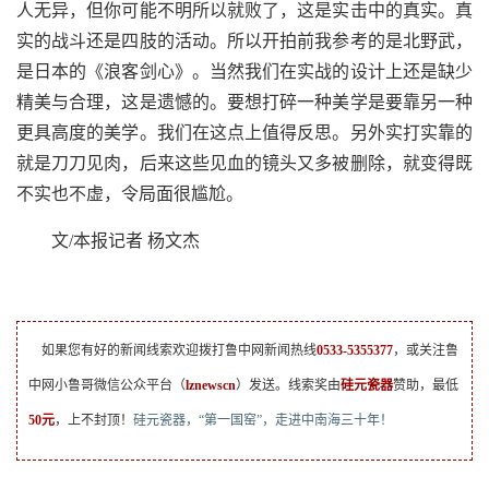
人无异，但你可能不明所以就败了，这是实击中的真实。真
实的战斗还是四肢的活动。所以开拍前我参考的是北野武，
是日本的《浪客剑心》。当然我们在实战的设计上还是缺少
精美与合理，这是遗憾的。要想打碎一种美学是要靠另一种
更具高度的美学。我们在这点上值得反思。另外实打实靠的
就是刀刀见肉，后来这些见血的镜头又多被删除，就变得既
不实也不虚，令局面很尴尬。
文/本报记者 杨文杰
如果您有好的新闻线索欢迎拨打鲁中网新闻热线
0533-5355377
，或关注鲁
中网小鲁哥微信公众平台（
lznewscn
）发送。线索奖由
硅元瓷器
赞助，最低
50元
，上不封顶！
硅元瓷器，“第一国窑”，走进中南海三十年！