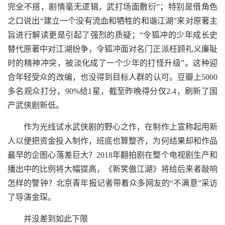
完全不搭，剧情毫无逻辑，武打场面敷衍”；特别是借角色
之口说出“建立一个没有流血和牺牲的和谐江湖”来对原著主
旨进行解读更是引起了强烈的质疑；“令狐冲的少年成长史
替代原著中对江湖纷争，令狐冲面对名门正派枉顾礼义廉耻
时的精神冲突，被淡化成了一个少年的打怪升级”。这种迎
合年轻受众的改编，也没得到目标人群的认可。豆瓣上5000
多名观众打分，90%给1星，截至昨晚得分仅2.4，刷新了国
产武侠剧新低。
作为光线试水武侠剧的野心之作，在制作上宣称起用新
人以便把资金投入制作，班底也算整齐，为何结果却和作品
最早的企图心落差巨大？2018年翻拍剧在整个电视剧生产和
播出中的比例将大幅提高，《新笑傲江湖》将给后来者敲响
怎样的警钟？北京青年报记者带着众多网友的“不满意”采访
了导演金琛。
并没差到如此下限