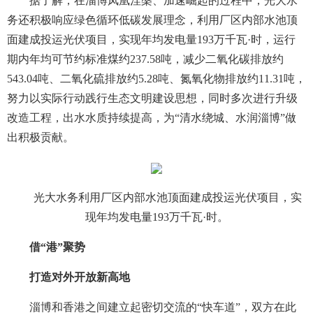
据了解，在淄博凤凰涅槃、加速崛起的过程中，光大水
务还积极响应绿色循环低碳发展理念，利用厂区内部水池顶
面建成投运光伏项目，实现年均发电量193万千瓦·时，运行
期内年均可节约标准煤约237.58吨，减少二氧化碳排放约
543.04吨、二氧化硫排放约5.28吨、氮氧化物排放约11.31吨，
努力以实际行动践行生态文明建设思想，同时多次进行升级
改造工程，出水水质持续提高，为“清水绕城、水润淄博”做
出积极贡献。
光大水务利用厂区内部水池顶面建成投运光伏项目，实
现年均发电量193万千瓦·时。
借“港”聚势
打造对外开放新高地
淄博和香港之间建立起密切交流的“快车道”，双方在此