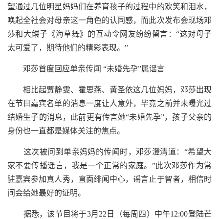
望通过几位明星妈妈们在养育孩子的过程中的欢笑和泪水，
唤起全社会对母亲这一角色的认同感，而此次发布会现场邓
莎和大麟子《海草舞》的互动令网友纷纷留言：“这对母子
太可爱了，期待他们的精彩表现。”
邓莎首度回应单亲传闻 “未婚先孕”属谣言
相比起贾静雯、霍思燕、黄圣依这几位妈妈，邓莎出现
在节目嘉宾名单的消息一度让人意外，毕竟之前并未曝光过
结婚生子的消息，此前更有传言她“未婚先孕”，孩子父亲的
身份也一直都是媒体关注的焦点。
这次被问到单亲妈妈的传闻时，邓莎澄清道：“希望大
家不要传播谣言，我是一个正常的家庭。”此次邓莎作为常
驻嘉宾参加真人秀，直面绯闻中心，谣言止于智者，相信时
间会给她最好的证明。
据悉，该节目将于3月22日（每周四）中午12:00登陆芒