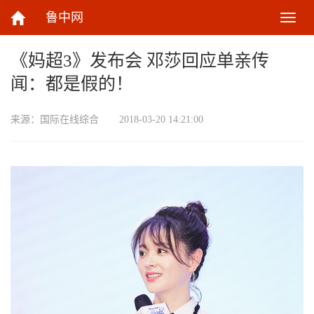
鲁中网
切
换
导
《妈超3》发布会 邓莎回应单亲传
航
闻：都是假的！
来源：
国际在线综合
2018-03-20 14:21:00