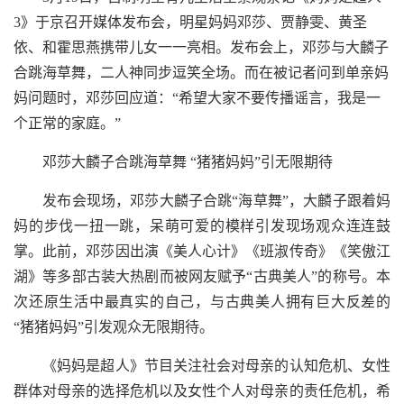
3》于京召开媒体发布会，明星妈妈邓莎、贾静雯、黄圣
依、和霍思燕携带儿女一一亮相。发布会上，邓莎与大麟子
合跳海草舞，二人神同步逗笑全场。而在被记者问到单亲妈
妈问题时，邓莎回应道：“希望大家不要传播谣言，我是一
个正常的家庭。”
邓莎大麟子合跳海草舞 “猪猪妈妈”引无限期待
发布会现场，邓莎大麟子合跳“海草舞”，大麟子跟着妈
妈的步伐一扭一跳，呆萌可爱的模样引发现场观众连连鼓
掌。此前，邓莎因出演《美人心计》《班淑传奇》《笑傲江
湖》等多部古装大热剧而被网友赋予“古典美人”的称号。本
次还原生活中最真实的自己，与古典美人拥有巨大反差的
“猪猪妈妈”引发观众无限期待。
《妈妈是超人》节目关注社会对母亲的认知危机、女性
群体对母亲的选择危机以及女性个人对母亲的责任危机，希