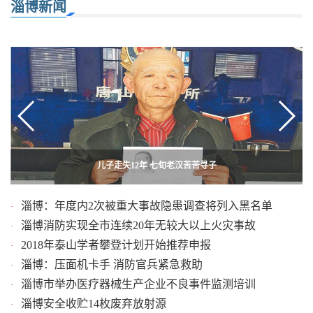
淄博新闻
淄博：暖心公交司机背老人下车 获乘客点赞
柳泉路改造日记：反光锥筒易倒，固定！
儿子走失12年 七旬老汉苦苦寻子
淄博：年度内2次被重大事故隐患调查将列入黑名单
·
淄博消防实现全市连续20年无较大以上火灾事故
·
2018年泰山学者攀登计划开始推荐申报
·
淄博：压面机卡手 消防官兵紧急救助
·
淄博市举办医疗器械生产企业不良事件监测培训
·
淄博安全收贮14枚废弃放射源
·