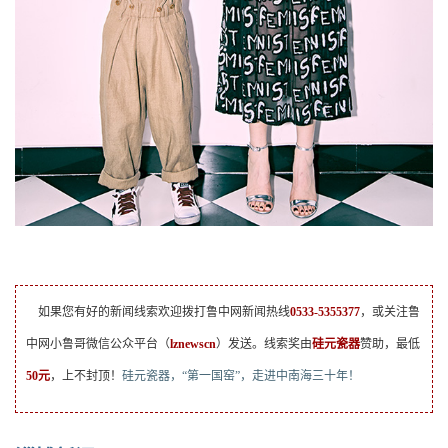
如果您有好的新闻线索欢迎拨打鲁中网新闻热线
0533-5355377
，或关注鲁
中网小鲁哥微信公众平台（
lznewscn
）发送。线索奖由
硅元瓷器
赞助，最低
50元
，上不封顶！
硅元瓷器，“第一国窑”，走进中南海三十年！