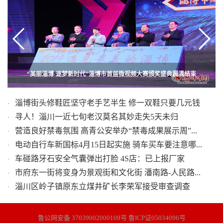
组图：打一对鸳鸯板道尽人间真情 山东快书演员胡鹏涛的台前幕后
“美丽淄博·逐梦新时代”淄博市首届微视频大赛颁奖盛典圆满结束
淄博街头修鞋匠坚守老手艺半生 修一双鞋只要几元钱
·
寻人！淄川一近七旬老汉莫名其妙走失5天未归
·
营造良好禁毒氛围 高青公安举办“禁毒成果展示周”...
·
电动自行车新国标4月15日起实施 骑车买车要注意哪...
·
车碰路牙石安全气囊弹出打脸 4S店：已上报厂家
·
市府东一街将变身为景观街和文化街 潘南路-人民路...
·
淄川区岭子镇原东立煤井矿长李荣军接受审查调查
·
鲁公网安备 37039002000109号 鲁ICP证05034096号