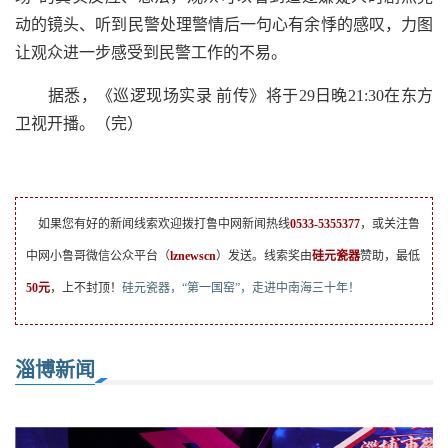
动的镜头、听到民警处理警情后一句心有余悸的感叹，力图
让观众进一步感受到民警工作的不易。
据悉，《巡逻现场实录 前传》将于29日晚21:30在东方
卫视开播。（完）
如果您有好的新闻线索欢迎拨打鲁中网新闻热线
0533-5355377
，或关注鲁
中网小鲁哥微信公众平台（
lznewscn
）发送。线索奖由
硅元瓷器
赞助，最低
50元
，上不封顶！
硅元瓷器，“第一国窑”，走进中南海三十年！
淄博新闻