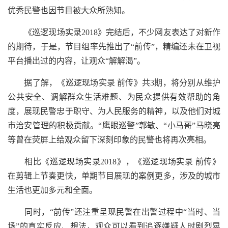
优秀民警也因节目被大众所熟知。
《巡逻现场实录2018》完结后，不少网友表达了对新作
的期待，于是，节目组率先推出了“前传”，精编还未在卫视
平台播出过的内容，让观众“解解渴”。
据了解，《巡逻现场实录 前传》共3期，将分别从维护
公共安全、调解群众生活难题、为民众提供有效帮助的角
度，展现民警忠于职守、为人民服务的精神，以及他们对城
市治安管理的积极贡献。“鹰眼巡警”郭敏、“小马哥”马晓亮
等曾在荧屏上给观众留下深刻印象的民警也将再次亮相。
相比《巡逻现场实录2018》，《巡逻现场实录 前传》
在剪辑上节奏更快，单期节目展现的案例更多，涉及的城市
生活也更加多元和全面。
同时，“前传”还注重呈现民警在出警过程中“当时、当
场”的真实反应、想法，观众可以看到追逐嫌疑人时剧烈晃