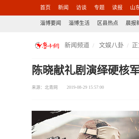
首页
新闻
访谈
专题
读报
山
淄博要闻
淄博生活
区县热点
晨报
新闻频道
文娱八卦
正
陈晓献礼剧演绎硬核军
来源：
北青网
2019-08-29 15:57:00