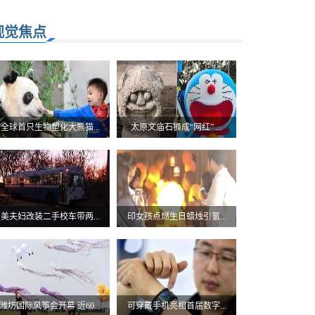
视觉焦点
全球首只生物塑化大熊猫...
太原文庙石狮成“网红” ...
美夫妇改装二手校车带两...
印女孩点燃生日蜡烛引氢...
潍坊国际风筝会开幕 近60...
可穿戴手机亮相首届数字...