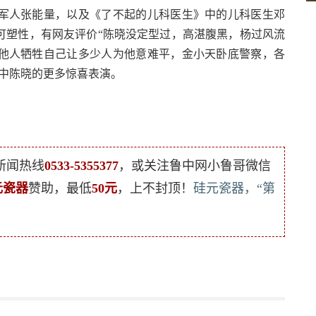
军人张能量，以及《了不起的儿科医生》中的儿科医生邓
可塑性，有网友评价“陈晓没定型过，高湛腹黑，杨过风流
他人牺牲自己让多少人为他意难平，金小天卧底警察，各
中陈晓的更多惊喜表演。
新闻热线
0533-5355377
，或关注鲁中网小鲁哥微信
元瓷器
赞助，最低
50元
，上不封顶！
硅元瓷器，“第