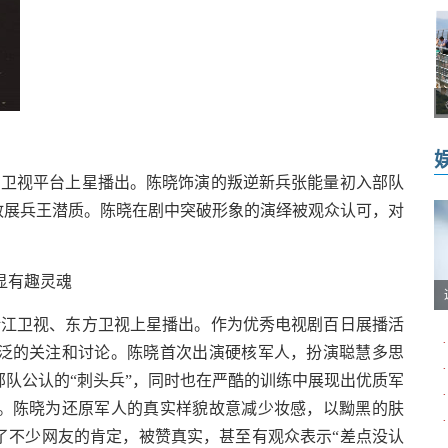
卫视平台上星播出。陈晓饰演的叛逆新兵张能量初入部队
敢展兵王潜质。陈晓在剧中突破形象的演绎被观众认可，对
显有趣灵魂
江卫视、东方卫视上星播出。作为优秀电视剧百日展播活
·
泛的关注和讨论。陈晓首次出演硬核军人，扮演聪慧多思
·
部队公认的“刺头兵”，同时也在严酷的训练中展现出优质军
·
。陈晓为还原军人的真实样貌故意减少妆感，以黝黑的肤
·
了不少网友的肯定，被赞真实，甚至有观众表示“差点没认