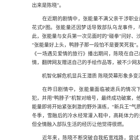
出来是陈晓”。
在近期的剧情中，张能量不满父亲干涉职业问
花式P图。张能量还因梦话导致部队乌龙事件，
此，张能量与女兵第一次见面时的“碰拳”问好、
“张能量好上头，鸭脖子那一段怕不是要笑死我”
《一场遇见爱情的旅行》播出期间，陈晓在自己
情，翻牌网友赠送自己的手绘作品等，被不少网
机智化解危机显兵王潜质 陈晓荧幕形象多变
在昨日剧情中，张能量面临被退兵的情况下
犯，并用“鸭脖子”机智对暗号，最终成功破案，
能量即将开始紧张刺激的野外演练，“新兵王”气
冬季，雪融后的冷水经常灌入鞋中，高耗体力的
但全情融入部队生活的经历让他觉得很燃。
近年来，陈晓不断突破自我拓宽戏路，尝试了