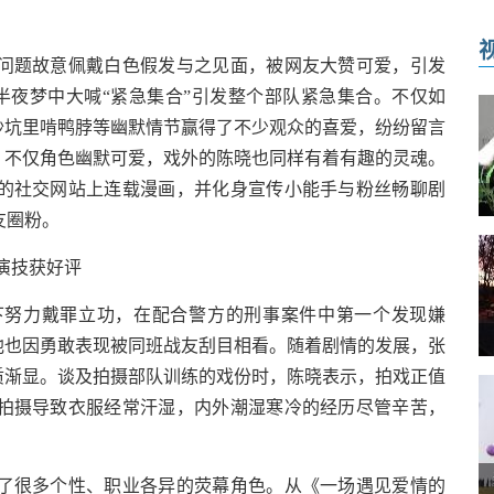
题故意佩戴白色假发与之见面，被网友大赞可爱，引发
半夜梦中大喊“紧急集合”引发整个部队紧急集合。不仅如
沙坑里啃鸭脖等幽默情节赢得了不少观众的喜爱，纷纷留言
。不仅角色幽默可爱，戏外的陈晓也同样有着有趣的灵魂。
的社交网站上连载漫画，并化身宣传小能手与粉丝畅聊剧
友圈粉。
演技获好评
努力戴罪立功，在配合警方的刑事案件中第一个发现嫌
他也因勇敢表现被同班战友刮目相看。随着剧情的发展，张
质渐显。谈及拍摄部队训练的戏份时，陈晓表示，拍戏正值
拍摄导致衣服经常汗湿，内外潮湿寒冷的经历尽管辛苦，
很多个性、职业各异的荧幕角色。从《一场遇见爱情的