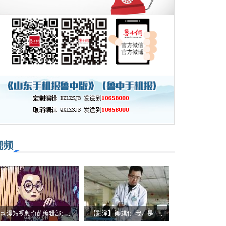
视频
动漫短视频奇葩编辑部：...
【影淄】第6期：我，是一...