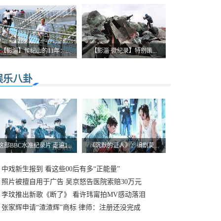
【影淄】侯纪山的11年：...
【影淄·微纪录】特别策...
娱乐八卦
这部BBC水准纪录片 走遍1...
《沉默的证人》：编剧莫...
中戏新生报到 看这些00后有多“正能量”
照片被擅自用于广告 吴京怒告医院索赔30万元
李玟推出新歌《断了》 看许玮甯拍MV感动落泪
张家辉申请“渣渣辉”商标 律师：注册还没完成