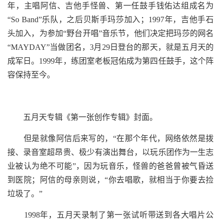
年，主唱阿信、吉他手怪兽、第一任鼓手钱佑达组成名为
“So Band”乐队，之后贝斯手玛莎加入；1997年，吉他手石
头加入，为参加“野台开唱”音乐节，他们决定把玛莎的网名
“MAYDAY”当做团名，3月29日登台的那天，就是五月天的
成军日。1999年，练团室老板冠佑成为第四任鼓手，这个阵
容保持至今。
五月天专辑《第一张创作专辑》封面。
但是就像阿信后来写的，“在那个年代，网络依然是拨
接、录音室超昂贵、极少有演出舞台，以玩乐团作为一生志
业被认为绝不可能”，因为玩音乐，怪兽的爸爸曾被气昏送
到医院；阿信的母亲则说，“你去唱歌，就相当于你要去捡
垃圾了。”
1998年，五月天录制了第一张试听带送到各大唱片公