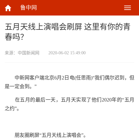
鲁中网
切
换
导
五月天线上演唱会刷屏 这里有你的青
航
春吗？
来源：
中国新闻网
2020-06-02 15:49:00
中新网客户端北京6月2日电(任思雨)“我们偶尔迟到，但
是一定会到。”
在五月的最后一天，五月天实现了他们2020年的“五月
之约”。
朋友圈刷屏“五月天线上演唱会”。