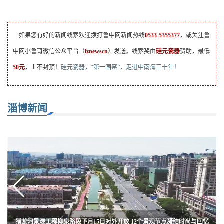
如果您有好的新闻线索欢迎拨打鲁中网新闻热线
0533-5355377
，或关注鲁
中网小鲁哥微信公众平台（
lznewscn
）发送。线索奖由
硅元瓷器
赞助，最低
50元
，上不封顶！
硅元瓷器，“第一国窑”，走进中南海三十年！
淄博新闻
猪龙河景观工程柳泉路段下月15日对外开放 12个景观节点凝结时尚与回忆
让有为者有位 淄川101名战“疫”一线医护人员被提拔
高青县“袖珍人”杨红山靠养牛成致富“能人”
组图|淄博柳泉路济青高速跨线桥下的夜市
现场直击！淄博最后一批“小神兽归笼”