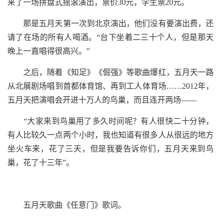
来了一场拼盘式摇滚演出，票价30元，学生票20元。
那是五月天第一次到北京演出，他们没有要演出费，还
请了在场的所有人喝酒。“台下坐着二三十个人，但是那天
晚上一直唱得很高兴。”
之后，随着《知足》《倔强》等歌曲爆红，五月天一路
从北展剧场唱到首都体育馆、再到工人体育场……2012年，
五月天把演唱会开进十万人的鸟巢，而且连开两场——
“大家来到鸟巢用了多久时间呢？有人很快二十分钟，
有人比较久一点两个小时，我也知道有很多人从很远的地方
坐火车来，花了三天，但是我要告诉你们，五月天来到鸟
巢，花了十三年”。
五月天歌曲《任意门》歌词。