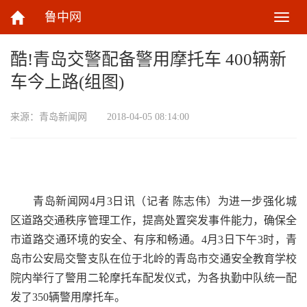
鲁中网
切
换
导
酷!青岛交警配备警用摩托车 400辆新
航
车今上路(组图)
来源：
青岛新闻网
2018-04-05 08:14:00
青岛新闻网4月3日讯（记者 陈志伟）为进一步强化城
区道路交通秩序管理工作，提高处置突发事件能力，确保全
市道路交通环境的安全、有序和畅通。4月3日下午3时，青
岛市公安局交警支队在位于北岭的青岛市交通安全教育学校
院内举行了警用二轮摩托车配发仪式，为各执勤中队统一配
发了350辆警用摩托车。