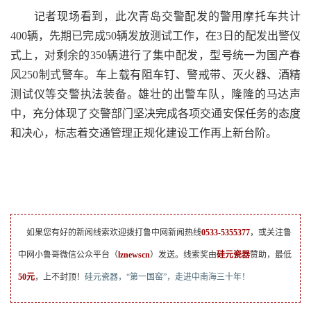
记者现场看到，此次青岛交警配发的警用摩托车共计
400辆，先期已完成50辆发放测试工作，在3日的配发出警仪
式上，对剩余的350辆进行了集中配发，型号统一为国产春
风250制式警车。车上载有阻车钉、警戒带、灭火器、酒精
测试仪等交警执法装备。雄壮的出警车队，隆隆的马达声
中，充分体现了交警部门坚决完成各项交通安保任务的态度
和决心，标志着交通管理正规化建设工作再上新台阶。
如果您有好的新闻线索欢迎拨打鲁中网新闻热线
0533-5355377
，或关注鲁
中网小鲁哥微信公众平台（
lznewscn
）发送。线索奖由
硅元瓷器
赞助，最低
50元
，上不封顶！
硅元瓷器，“第一国窑”，走进中南海三十年！