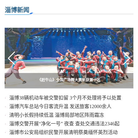
淄博新闻
淄博举办“平安消防”进校园活动 600名师生学习防火安全
《赶牛山》全国广场舞大赛斩获第一名
淄博38辆机动车被交警扣留 3个月不处理将予以处置
·
淄博汽车总站今日客流升温 发送旅客12000余人
·
清明小长假持续低温 淄博局部地区阵雨霜冻
·
淄博交警开展“净化一号” 夜查 查处交通违法2346起
·
淄博市公安局组织民警开展清明祭奠缅怀英烈活动
·