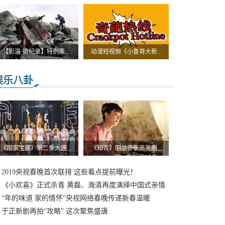
【影淄·微纪录】特别策...
动漫短视频《小鲁哥大新...
娱乐八卦
《国家宝藏》第二季大唐...
《知否》明兰齐衡高能剧...
2019央视春晚首次联排 这些看点提前曝光！
《小欢喜》正式杀青 黄磊、海清再度演绎中国式亲情
“年的味道 家的情怀”央视网络春晚传递新春温暖
于正新剧再拍“攻略” 这次聚焦盛唐