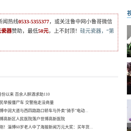
新闻热线
0533-5355377
，或关注鲁中网小鲁哥微信
元瓷器
赞助，最低
50元
，上不封顶！
硅元瓷器，“第
月份以来 百余人醉酒求助110
民举报僵尸车 交警拖走没商量
博中润大道与西四路路口轿车与外卖“骑手”电动...
博高新区人民医院落户世博高新医院
刚！淄博60岁老人中了海报新闻万元大奖：买年货...