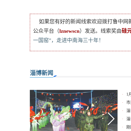
如果您有好的新闻线索欢迎拨打鲁中网
公众平台（
lznewscn
）发送。线索奖由
硅
一国窑”，走进中南海三十年！
淄博新闻
·
1
·
市
·
淄
·
淄
·
刚