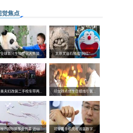
视觉焦点
全球首只生物塑化大熊猫...
太原文庙石狮成“网红” ...
美夫妇改装二手校车带两...
印女孩点燃生日蜡烛引氢...
潍坊国际风筝会开幕 近60...
可穿戴手机亮相首届数字...