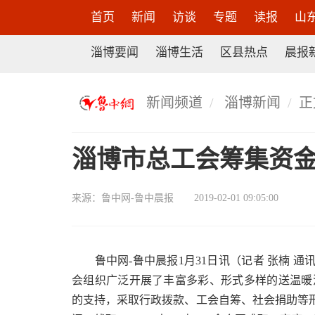
首页
新闻
访谈
专题
读报
山
淄博要闻
淄博生活
区县热点
晨报
新闻频道
淄博新闻
正
淄博市总工会筹集资金
来源：
鲁中网-鲁中晨报
2019-02-01 09:05:00
鲁中网-鲁中晨报1月31日讯（记者 张楠 通讯
会组织广泛开展了丰富多彩、形式多样的送温暖
的支持，采取行政拨款、工会自筹、社会捐助等形式