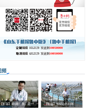
视频
【影淄】第6期：我，是一...
【影淄】侯纪山的11年：...