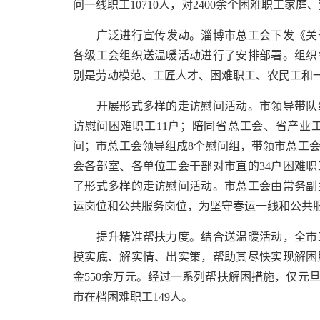
问一线职工10710人，对2400余个困难职工家
广泛进行宣传发动。淄博市总工会下发《关于2
各级工会组织送温暖活动进行了安排部署。组织
别是劳动模范、工匠人才、困难职工、农民工和
开展形式多样的走访慰问活动。市领导带队组
访慰问困难职工11户；陪同省总工会、省产业
问；市总工会领导组成8个慰问组，带领市总工会
会各部室、各单位工会干部对市直的34户困难
了形式多样的走访慰问活动。市总工会由常务副
运岗位和公共服务岗位，为坚守春运一线和公共
提升精准帮扶力度。结合送温暖活动，全市工
摸实底、解实情、出实策，帮助其尽快实现解困
金550余万元。经过一系列帮扶解困措施，仅元
市在档困难职工149人。