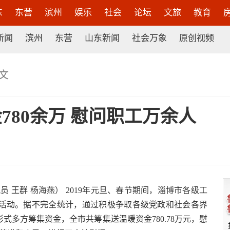
东
东营
滨州
娱乐
社会
论坛
文旅
教育
新闻
滨州
东营
山东新闻
社会万象
原创视频
文
780余万 慰问职工万余人
员 王群 杨海燕） 2019年元旦、春节期间，淄博市各级工
活动。据不完全统计，通过积极争取各级党政和社会各界
多方筹集资金，全市共筹集送温暖资金780.78万元，慰