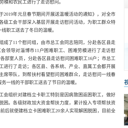
庭、劳模和农民工进行了走访慰问。
019年元旦春节期间开展送温暖活动的通知》，对全市
各级工会干部深入基层开展走访慰问活动，为职工群众特
一线职工送去了冬日的温暖。
成了11个慰问组，由市总工会同志陪同，分赴各区县走
工会领导对淄博市11户困难职工、困难劳模进行了走访慰
各部室人员，分赴各区县走访慰问困难职工16户；市总工
职工进行了走访；各区县、各系统、产业、直属工会都开展
主席带队，到帮扶村看望慰问困难群众，走访慰问一线春
服务一线的干部职工送去了节日的温暖。
会组织对建档立卡职工特别是因病致困返困职工，做好
脱困。各级财政加大资金帮扶力度，累计投入专项帮扶资
旦前后就使建档立卡困难职工20余人实现解困脱困，目前全