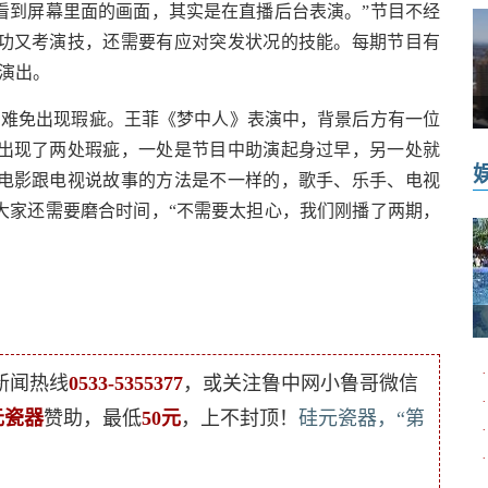
看到屏幕里面的画面，其实是在直播后台表演。”节目不经
功又考演技，还需要有应对突发状况的技能。每期节目有
演出。
难免出现瑕疵。王菲《梦中人》表演中，背景后方有一位
出现了两处瑕疵，一处是节目中助演起身过早，另一处就
电影跟电视说故事的方法是不一样的，歌手、乐手、电视
大家还需要磨合时间，“不需要太担心，我们刚播了两期，
·
新闻热线
0533-5355377
，或关注鲁中网小鲁哥微信
·
元瓷器
赞助，最低
50元
，上不封顶！
硅元瓷器，“第
·
·