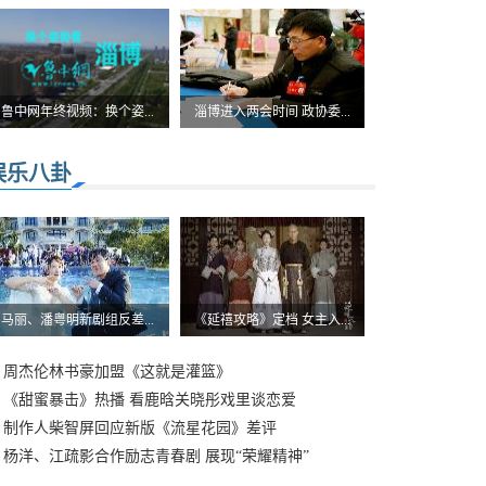
鲁中网年终视频：换个姿...
淄博进入两会时间 政协委...
娱乐八卦
马丽、潘粤明新剧组反差...
《延禧攻略》定档 女主入...
周杰伦林书豪加盟《这就是灌篮》
《甜蜜暴击》热播 看鹿晗关晓彤戏里谈恋爱
制作人柴智屏回应新版《流星花园》差评
杨洋、江疏影合作励志青春剧 展现“荣耀精神”