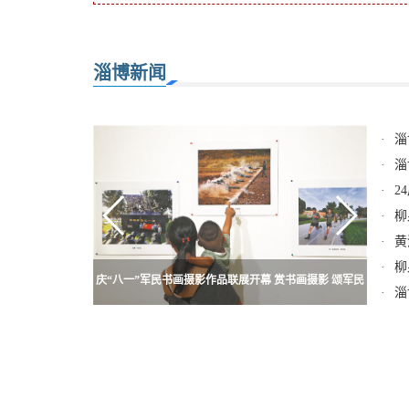
淄博新闻
·
淄
·
淄
·
2
·
柳
·
黄
·
柳
庆“八一”军民书画摄影作品联展开幕 赏书画摄影 颂军民
外地男子废弃矿坑内溺水 这边在搜救那边还在游
多车相撞追尾交通一度受阻 6辆车不同程度受损
·
淄
情深