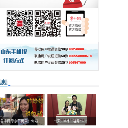
视频
鲁中网母亲节街采：你最...
一天910对！淄博“521”...