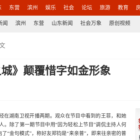
东
东营
滨州
娱乐
社会
论坛
旅游
教育
新闻
滨州
东营
山东新闻
社会万象
原创视频
文
之城》颠覆惜字如金形象
在湖南卫视开播两期。观众在节目中看到的王菲，和她
人。除了第一期节目中用“因为轻松上节目”调侃主持人何
了“金句模式”，称好友郑钧是“来亲普”，即来往亲密的普