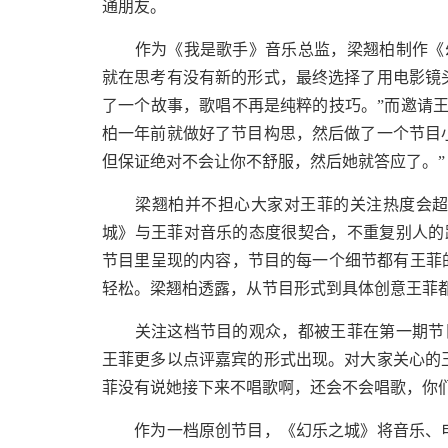
通朋友。
作为《我是歌手》音乐总监，梁翘柏制作《幻
就在思考有没有新的形式，最终选择了用电影镜
了一个故事，歌唱不再是纯粹的技巧。”而邀请王
柏一年前就做好了节目构思，然后做了一个节目
但保证绝对不会让你不舒服，然后她就答应了。”
梁翘柏并不担心大家对王菲的关注热度会超过
城》与王菲对音乐的态度很契合，不重复别人的
节目里呈现的内容，节目的每一个细节都有王菲的
轻松。梁翘柏透露，从节目形式到具体创意王菲
关注这档节目的观众，都被王菲在第一期节目
王菲更多以点评嘉宾的形式出现。对大家关心的
菲没有说她接下来不唱歌啊，还会不会唱歌，你
作为一档原创节目，《幻乐之城》将音乐、电