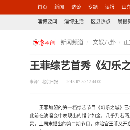
首页
新闻
访谈
专题
读报
山
淄博要闻
淄博生活
区县热点
晨报
新闻频道
文娱八卦
正
王菲综艺首秀《幻乐
来源：
北京日报
2018-07-30 12:44:00
王菲加盟的第一档综艺节目《幻乐之城》已经
此前在演唱会中表现出的惜字如金，几乎判若两
炅，上周末播出的第二期节目，体验官王菲又开启