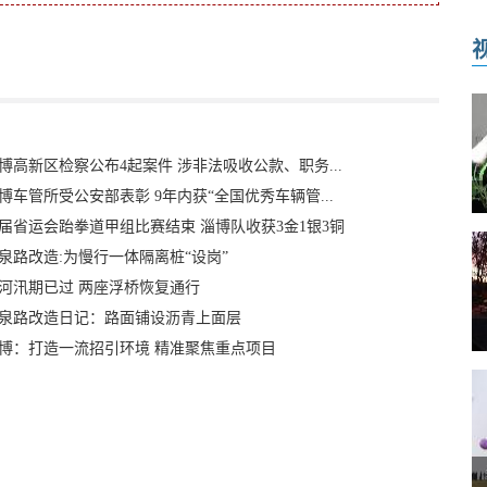
博高新区检察公布4起案件 涉非法吸收公款、职务...
博车管所受公安部表彰 9年内获“全国优秀车辆管...
4届省运会跆拳道甲组比赛结束 淄博队收获3金1银3铜
泉路改造:为慢行一体隔离桩“设岗”
河汛期已过 两座浮桥恢复通行
泉路改造日记：路面铺设沥青上面层
博：打造一流招引环境 精准聚焦重点项目