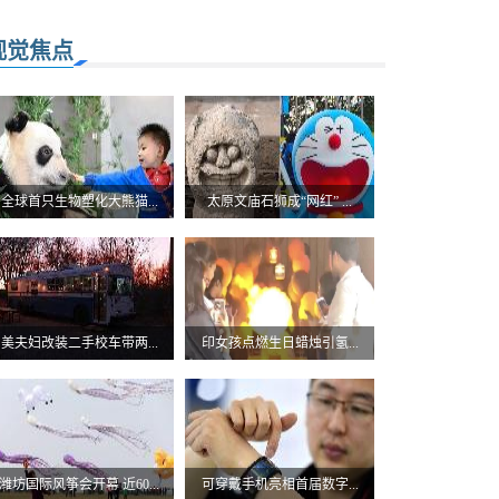
视觉焦点
全球首只生物塑化大熊猫...
太原文庙石狮成“网红” ...
美夫妇改装二手校车带两...
印女孩点燃生日蜡烛引氢...
潍坊国际风筝会开幕 近60...
可穿戴手机亮相首届数字...