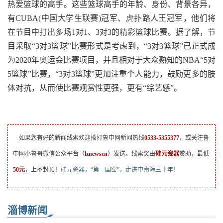
热爱篮球的高手。这些篮球高手的年龄、身份、背景各异，
有CUBA(中国大学生联赛)冠军、虎扑路人王冠军，他们将
在节目中打出多场1对1、3对3的精彩篮球比赛。据了解，节
目采取“3对3篮球”比赛形式是考虑到，“3对3篮球”已正式成
为2020年奥运会比赛项目，并且相对于大众熟知的NBA“5对
5篮球”比赛，“3对3篮球”更加注重个人能力，鼓励更多的肢
体对抗，从而使比赛观赏性更强，更有“综艺感”。
如果您有好的新闻线索欢迎拨打鲁中网新闻热线
0533-5355377
，或关注鲁
中网小鲁哥微信公众平台（
lznewscn
）发送。线索奖由
硅元瓷器
赞助，最低
50元
，上不封顶！
硅元瓷器，“第一国窑”，走进中南海三十年！
淄博新闻