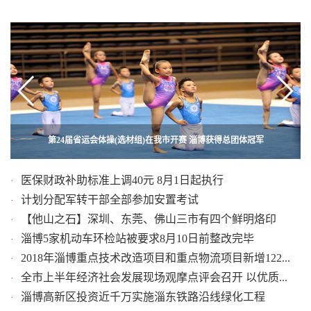
第24届省运会体操(选材组)在我市开赛 淄博获得总团体冠军
临淄凤凰：农田凌晨遭人为破坏 牵出土地承包权纷争
医保财政补助标准上调40元 8月1日起执行
·
计划分配军转干部全部参加安置考试
·
【他山之石】深圳、东莞、佛山三市有四个鲜明烙印
·
淄博5家机动车环检站被要求8月10日前整改完毕
·
2018年淄博重点技术改造项目和重点物流项目新增122...
·
全市上半年经济社会发展现场观摩点评会召开 以优质...
·
淄博高新区投资近千万实施淄东铁路沿线绿化工程
·