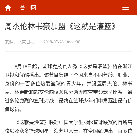
鲁中网
切
换
导
周杰伦林书豪加盟《这就是灌篮》
航
来源：
北京日报
2018-07-28 10:44:00
8月18日起，篮球竞技真人秀《这就是灌篮》将在浙江
卫视和优酷播出。该节目集结了全国来自不同年龄、职业、
身份的一百多位热爱篮球的青少年，并设置周杰伦、林书
豪、林更新和郭艾伦四位领队分两大阵营带领球员比赛。通
过多轮激烈的篮球对战，最终在篮球少年们中角逐出最有价
值球员。
《这就是灌篮》联动中国大学生3对3篮球联赛的百所高
校以及众多篮球明星、演艺界人士，在全国甄选出一百多位