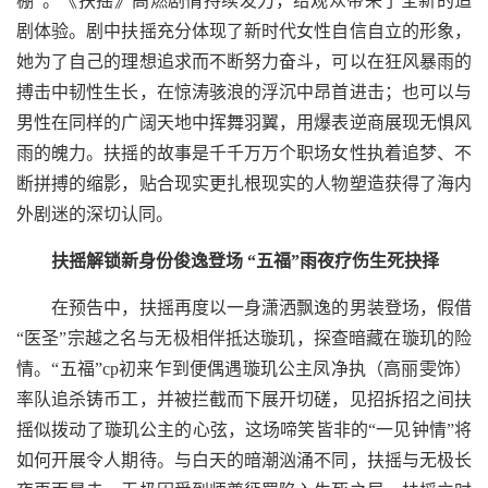
棚”。《扶摇》高燃剧情持续发力，给观众带来了全新的追
剧体验。剧中扶摇充分体现了新时代女性自信自立的形象，
她为了自己的理想追求而不断努力奋斗，可以在狂风暴雨的
搏击中韧性生长，在惊涛骇浪的浮沉中昂首进击；也可以与
男性在同样的广阔天地中挥舞羽翼，用爆表逆商展现无惧风
雨的魄力。扶摇的故事是千千万万个职场女性执着追梦、不
断拼搏的缩影，贴合现实更扎根现实的人物塑造获得了海内
外剧迷的深切认同。
扶摇解锁新身份俊逸登场 “五福”雨夜疗伤生死抉择
在预告中，扶摇再度以一身潇洒飘逸的男装登场，假借
“医圣”宗越之名与无极相伴抵达璇玑，探查暗藏在璇玑的险
情。“五福”cp初来乍到便偶遇璇玑公主凤净执（高丽雯饰）
率队追杀铸币工，并被拦截而下展开切磋，见招拆招之间扶
摇似拨动了璇玑公主的心弦，这场啼笑皆非的“一见钟情”将
如何开展令人期待。与白天的暗潮汹涌不同，扶摇与无极长