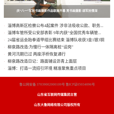
庆“八一”军民书画摄影作品联展开幕 赏书画摄影 颂军民情深
多车相撞追尾交通一度受阻 6辆车不同程度受损
淄博高新区检察公布4起案件 涉非法吸收公款、职务...
·
淄博车管所受公安部表彰 9年内获“全国优秀车辆管...
·
24届省运会跆拳道甲组比赛结束 淄博队收获3金1银3铜
·
柳泉路改造:为慢行一体隔离桩“设岗”
·
黄河汛期已过 两座浮桥恢复通行
·
柳泉路改造日记：路面铺设沥青上面层
·
淄博：打造一流招引环境 精准聚焦重点项目
·
鲁公网安备 37039002000109号 鲁ICP证05034096号
山东省互联网传媒集团主管
山东大鲁网络有限公司版权所有