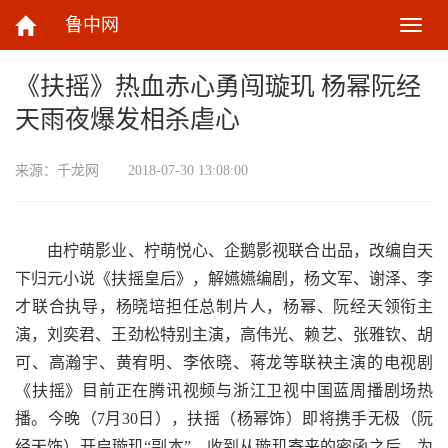
鲁中网
切
换
导
《扶摇》热血赤心勇闯璇玑 杨幂阮经
航
天雨夜爆发相杀虐心
来源：
千龙网
2018-07-30 13:08:00
由柠萌影业、柠萌悦心、企鹅影视联合出品，改编自天
下归元小说《扶摇皇后》，解嬿嬿编剧，杨文军、谢泽、李
才联合执导，杨晓培担任总制片人，杨幂、阮经天领衔主
演，刘奕君、王劲松特别主演，高伟光、赖艺、张雅钦、胡
可、高瀚宇、黄宥明、李依晓、蒋龙等联袂主演的电视剧
《扶摇》目前正在腾讯视频与浙江卫视中国蓝周播剧场热
播。今晚（7月30日），扶摇（杨幂饰）即将携手无极（阮
经天饰）开启璇玑“副本”，收到从璇玑寄来的密函之后，为