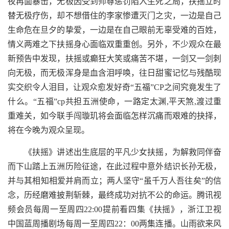
夜再面暴击，无极因受到师尊惩罚陷入生死之局，扶摇立时
替无极疗伤，却不想借住的李家惨遭灭门之灾，一边是自己
生命危在旦夕的挚爱，一边是在自己眼前无辜受难的百姓，
情义两难之下扶摇身心面临双重重创。另外，不少观众在最
新预告中发现，扶摇或癫狂大笑或痛苦不堪，一剑又一剑刺
向无极，而无极浑身是血含泪呼唤，往日甜蜜记忆与残酷现
实交织令人泪目，让观众愈发好奇“五福”CP之间究竟发生了
什么。“五福”cp共担五洲使命，一路定太渊,平天煞,渡过重
重难关，如今联手闯璇玑将会面临怎样沉痛而艰难的抉择，
将在今晚为观众呈现。
《扶摇》讲述出生底层的平凡少女扶摇，为解救同伴奋
而下山踏上五洲历险征途，在此过程中意外结识长孙无极，
并与其相知相爱并肩而立；两人坚守“虽千万人吾往矣”的信
念，历经磨难披荆斩棘，最终成功对抗不公的命运。腾讯视
频会员每周一至周四22:00提前看四集《扶摇》，浙江卫视
中国蓝周播剧场每周一至周四22：00两集连播。山雨欲来风