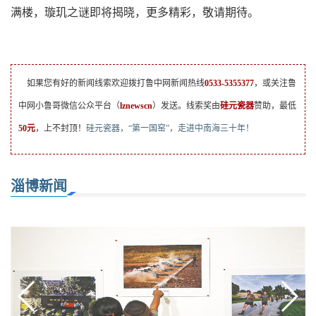
满楼，璇玑之谜即将揭晓，更多精彩，敬请期待。
如果您有好的新闻线索欢迎拨打鲁中网新闻热线
0533-5355377
，或关注鲁
中网小鲁哥微信公众平台（
lznewscn
）发送。线索奖由
硅元瓷器
赞助，最低
50元
，上不封顶！
硅元瓷器，“第一国窑”，走进中南海三十年！
淄博新闻