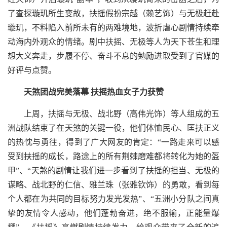
了查探璇玑所生变故，扶摇假扮宗越（赖艺饰）与无极赶赴
璇玑，不料陷入前所未有的两难境地，波折虐心剧情持续牵
动海内外观众的情绪。剧中扶摇、无极等人为天下苍生和理
想大义奔走，步履不停、奋斗不息的勉励进取受到了官媒的
好评与点赞。
天煞团战完美落幕 扶摇热血女子力获赞
上周，扶摇与无极、战北野（高伟光饰）等人组成的五
洲战队结束了在天煞的关键一役，他们体恤民心、匡扶正义
的热忱与勇往，得到了广大网友的肯定：“一路走来可以感
受到扶摇的成长，路途上的所有荆棘磨难都将转化为她的盔
甲”、“天煞的剧情让我们进一步看到了扶摇的担当、无极的
谋略、战北野的仁信、雅兰珠（张雅钦饰）的勇敢，看到每
个人都在为共同的目标努力发光发热”、“五洲小分队之间真
挚的友情令人感动，他们蓬勃奋进，绝不服输，正能量爆