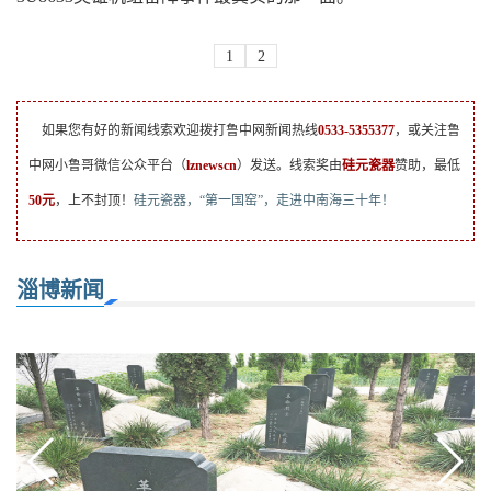
1
2
如果您有好的新闻线索欢迎拨打鲁中网新闻热线
0533-5355377
，或关注鲁
中网小鲁哥微信公众平台（
lznewscn
）发送。线索奖由
硅元瓷器
赞助，最低
50元
，上不封顶！
硅元瓷器，“第一国窑”，走进中南海三十年！
淄博新闻