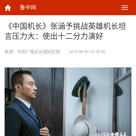
鲁中网
切
换
导
《中国机长》张涵予挑战英雄机长坦
航
言压力大：使出十二分力演好
来源：
中央广电总台国际在线
2019-08-09 10:38:00