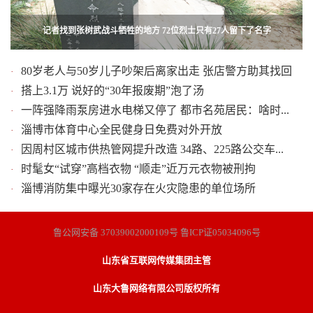
洋专家进村给俺义务看病来了 以色列医生在淄博加入人人争做“第一村医”活动
记者找到张树武战斗牺牲的地方 72位烈士只有27人留下了名字
80岁老人与50岁儿子吵架后离家出走 张店警方助其找回
·
搭上3.1万 说好的“30年报废期”泡了汤
·
一阵强降雨泵房进水电梯又停了 都市名苑居民：啥时...
·
淄博市体育中心全民健身日免费对外开放
·
因周村区城市供热管网提升改造 34路、225路公交车...
·
时髦女“试穿”高档衣物 “顺走”近万元衣物被刑拘
·
淄博消防集中曝光30家存在火灾隐患的单位场所
·
鲁公网安备 37039002000109号 鲁ICP证05034096号
山东省互联网传媒集团主管
山东大鲁网络有限公司版权所有