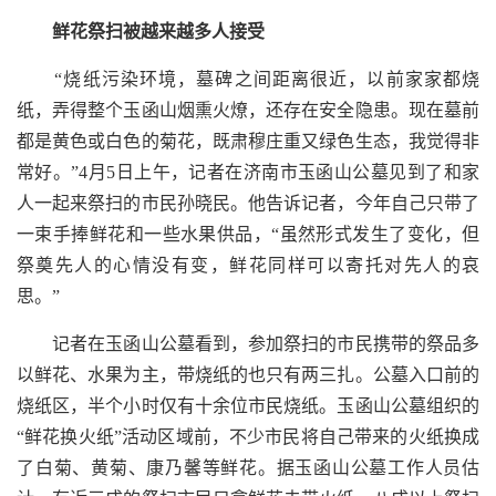
鲜花祭扫被越来越多人接受
“烧纸污染环境，墓碑之间距离很近，以前家家都烧
纸，弄得整个玉函山烟熏火燎，还存在安全隐患。现在墓前
都是黄色或白色的菊花，既肃穆庄重又绿色生态，我觉得非
常好。”4月5日上午，记者在济南市玉函山公墓见到了和家
人一起来祭扫的市民孙晓民。他告诉记者，今年自己只带了
一束手捧鲜花和一些水果供品，“虽然形式发生了变化，但
祭奠先人的心情没有变，鲜花同样可以寄托对先人的哀
思。”
记者在玉函山公墓看到，参加祭扫的市民携带的祭品多
以鲜花、水果为主，带烧纸的也只有两三扎。公墓入口前的
烧纸区，半个小时仅有十余位市民烧纸。玉函山公墓组织的
“鲜花换火纸”活动区域前，不少市民将自己带来的火纸换成
了白菊、黄菊、康乃馨等鲜花。据玉函山公墓工作人员估