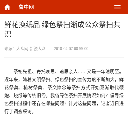
鲁中网
切
换
导
鲜花换纸品 绿色祭扫渐成公众祭扫共
航
识
来源：
大众网-新锐大众
2018-04-07 08:55:00
祭祀先祖、寄托哀思、追思亲人……又是一年清明至。
近年来，随着文明祭扫、绿色祭扫的宣传力度不断加大，鲜
花祭奠、植树祭奠、祭文悼念等祭扫方式开始逐渐取代鞭
炮、烧纸等传统旧俗。我省绿色祭扫开展情况如何？倡导绿
色祭扫过程中还存在哪些问题？针对这些问题，记者近日进
行了调查采访。