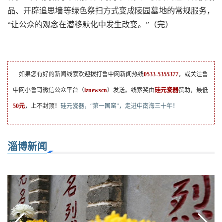
品、开辟追思墙等绿色祭扫方式变成陵园墓地的常规服务，
“让公众的观念在潜移默化中发生改变。”（完）
如果您有好的新闻线索欢迎拨打鲁中网新闻热线
0533-5355377
，或关注鲁
中网小鲁哥微信公众平台（
lznewscn
）发送。线索奖由
硅元瓷器
赞助，最低
50元
，上不封顶！
硅元瓷器，“第一国窑”，走进中南海三十年！
淄博新闻