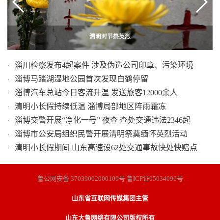
清明追思致敬英雄 山东各地以多种形式祭奠革命先烈
淄博今天的风有多大？“公鸡”地标都吹掉了
清明时节祭英烈
淄川检察发布4起案件 涉及伪造公司印章、污染环境
·
淄博马踏湖湿地公园首次发现白鹤停留
·
淄博汽车总站今日客流升温 发送旅客12000余人
·
清明小长假持续低温 淄博局部地区阵雨霜冻
·
淄博交警开展“净化一号” 夜查 查处交通违法2346起
·
淄博市公安局组织民警开展清明祭奠缅怀英烈活动
·
清明小长假期间 山东高速设62处交通事故快处快赔点
·
鲁公网安备 37039002000109号 鲁ICP证05034096号
山东省互联网传媒集团主管
山东大鲁网络有限公司版权所有