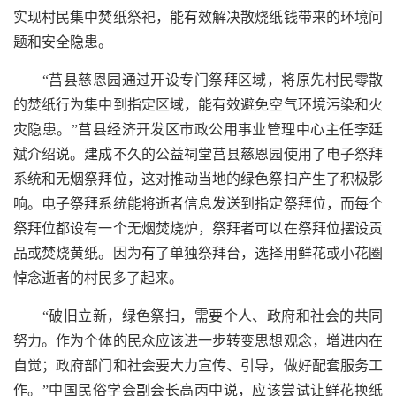
实现村民集中焚纸祭祀，能有效解决散烧纸钱带来的环境问
题和安全隐患。
“莒县慈恩园通过开设专门祭拜区域，将原先村民零散
的焚纸行为集中到指定区域，能有效避免空气环境污染和火
灾隐患。”莒县经济开发区市政公用事业管理中心主任李廷
斌介绍说。建成不久的公益祠堂莒县慈恩园使用了电子祭拜
系统和无烟祭拜位，这对推动当地的绿色祭扫产生了积极影
响。电子祭拜系统能将逝者信息发送到指定祭拜位，而每个
祭拜位都设有一个无烟焚烧炉，祭拜者可以在祭拜位摆设贡
品或焚烧黄纸。因为有了单独祭拜台，选择用鲜花或小花圈
悼念逝者的村民多了起来。
“破旧立新，绿色祭扫，需要个人、政府和社会的共同
努力。作为个体的民众应该进一步转变思想观念，增进内在
自觉；政府部门和社会要大力宣传、引导，做好配套服务工
作。”中国民俗学会副会长高丙中说，应该尝试让鲜花换纸