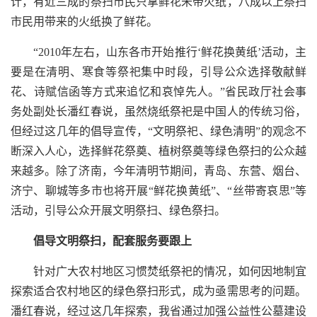
计，有近三成的祭扫市民只拿鲜花未带火纸，八成以上祭扫
市民用带来的火纸换了鲜花。
“2010年左右，山东各市开始推行‘鲜花换黄纸’活动，主
要是在清明、寒食等祭祀集中时段，引导公众选择敬献鲜
花、诗赋信函等方式来追忆和哀悼先人。”省民政厅社会事
务处副处长潘红春说，虽然烧纸祭祀是中国人的传统习俗，
但经过这几年的倡导宣传，“文明祭祀、绿色清明”的观念不
断深入人心，选择鲜花祭奠、植树祭奠等绿色祭扫的公众越
来越多。除了济南，今年清明节期间，青岛、东营、烟台、
济宁、聊城等多市也将开展“鲜花换黄纸”、“丝带寄哀思”等
活动，引导公众开展文明祭扫、绿色祭扫。
倡导文明祭扫，配套服务要跟上
针对广大农村地区习惯焚纸祭祀的情况，如何因地制宜
探索适合农村地区的绿色祭扫形式，成为亟需思考的问题。
潘红春说，经过这几年探索，我省通过加强公益性公墓建设