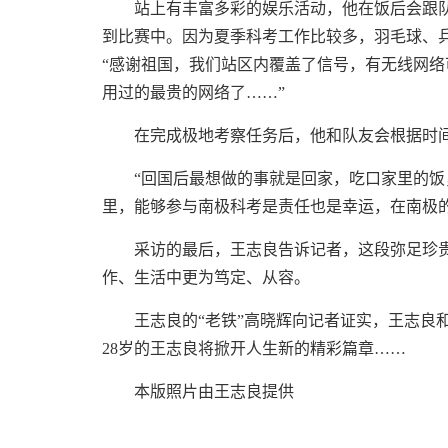
站上有丰富多彩的娱乐活动，他在饭后会跟队
到比赛中。因为夏季科考工作比较多，羽毛球、乒
“感谢祖国，我们站区内覆盖了信号，有无线网
用过的最贵的网络了……”
在完成极地考察任务后，他和队友会根据时间
“回国后最想做的事就是回家，吃口家里的饭，
里，能够参与南极科考是责任也是幸运，在南极
采访的最后，王志良告诉记者，这段弥足珍贵
作、生活中更为笃定、从容。
王志良的“老铁”高晓辉向记者证实，王志良和
28岁的王志良将掀开人生新的精彩篇章……
本版照片由王志良提供