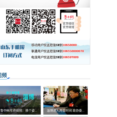
视频
鲁中网年终视频：换个姿...
淄博进入两会时间 政协委...