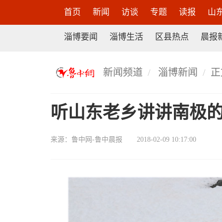
首页
新闻
访谈
专题
读报
山
淄博要闻
淄博生活
区县热点
晨报
新闻频道
淄博新闻
正
听山东老乡讲讲南极的
来源：
鲁中网-鲁中晨报
2018-02-09 10:17:00