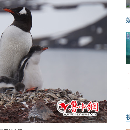
·
·
·
·