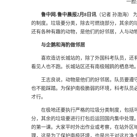
一脸
鲁中网-鲁中晨报2月8日讯
（记者 孙渤海）
的制度。垃圾要分类，除去可燃烧部分，其余的
还有各种有趣的动物，是他们的好邻居，人与动
与企鹅和海豹做邻居
喜欢造访长城站的，除了外国科考队员，还有一
看见人也不跑。长城站区还有南极贼鸥的栖息地
王志良说，动物是他们的好邻居。队员要遵守
也不能踩踏。为保护南极脆弱的环境，科考队员
才行。
在极地还要执行严格的垃圾分类制度，包括可
分，其余的垃圾要进行打包后运回国内集中处理
的第一课。大家平时外出作业或考察，在站外区
理，这是为了保护南极环境，也是出于对这片净土