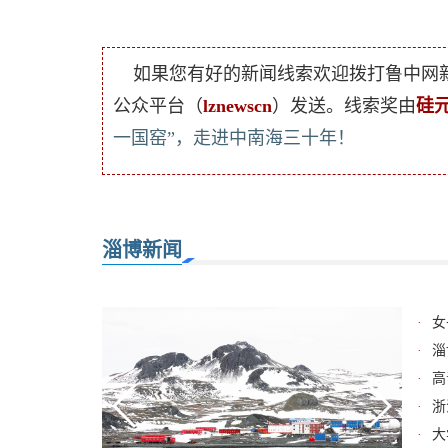
如果您有好的新闻线索欢迎拨打鲁中网
公众平台（
lznewscn
）发送。线索奖由
硅
一国窑”，走进中南海三十年！
淄博新闻
·
女
·
淄
·
高
·
浙
·
大