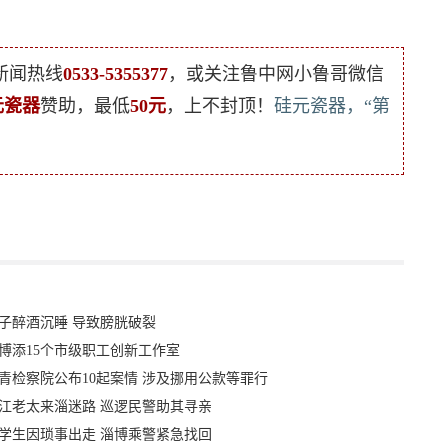
新闻热线
0533-5355377
，或关注鲁中网小鲁哥微信
元瓷器
赞助，最低
50元
，上不封顶！
硅元瓷器，“第
子醉酒沉睡 导致膀胱破裂
博添15个市级职工创新工作室
青检察院公布10起案情 涉及挪用公款等罪行
江老太来淄迷路 巡逻民警助其寻亲
学生因琐事出走 淄博乘警紧急找回