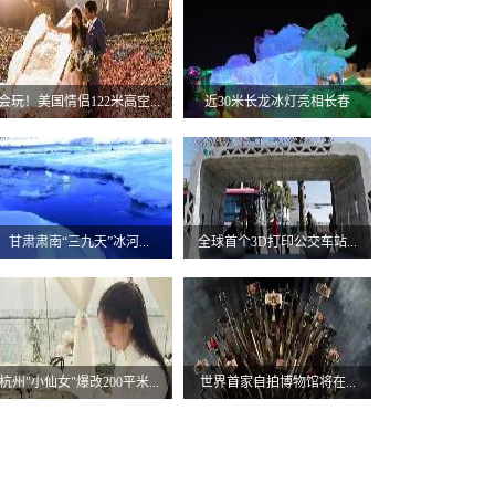
会玩！美国情侣122米高空...
近30米长龙冰灯亮相长春
甘肃肃南“三九天”冰河...
全球首个3D打印公交车站...
杭州"小仙女"爆改200平米...
世界首家自拍博物馆将在...