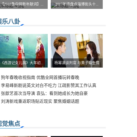
【2018鲁中网新年献词】...
2017年终盘点淄博街头十...
娱乐八卦
《西游记女儿国》大年初...
杨幂演谈判官 与黄子韬生情
狗年春晚收视指南 优酷全网首播玩转春晚
李易峰新剧说英文对白不吃力 江疏影赞其工作认真
张歆艺首次当导演 袁弘：看到她成长为她自豪
刘涛新戏重返职场贴近现实 聚焦婚姻话题
视觉焦点