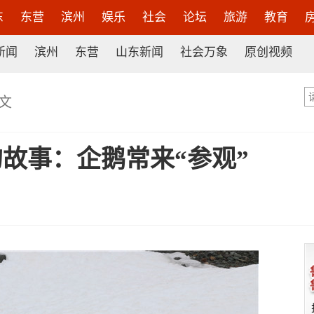
东
东营
滨州
娱乐
社会
论坛
旅游
教育
新闻
滨州
东营
山东新闻
社会万象
原创视频
文
故事：企鹅常来“参观”