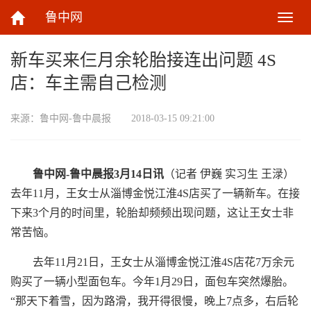
鲁中网
切
换
导
新车买来仨月余轮胎接连出问题 4S
航
店：车主需自己检测
来源：
鲁中网-鲁中晨报
2018-03-15 09:21:00
鲁中网-鲁中晨报3月14日讯
（记者 伊巍 实习生 王渌）
去年11月，王女士从淄博金悦江淮4S店买了一辆新车。在接
下来3个月的时间里，轮胎却频频出现问题，这让王女士非
常苦恼。
去年11月21日，王女士从淄博金悦江淮4S店花7万余元
购买了一辆小型面包车。今年1月29日，面包车突然爆胎。
“那天下着雪，因为路滑，我开得很慢，晚上7点多，右后轮