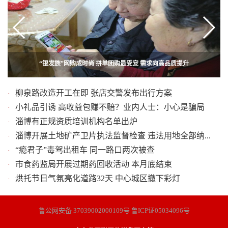
“银发族”网购成时尚 拼单团购最受宠 需求向高品质提升
老人便民市场晕倒 好心人紧急救援
柳泉路改造开工在即 张店交警发布出行方案
·
小礼品引诱 高收益包赚不赔？业内人士：小心是骗局
·
淄博有正规资质培训机构名单出炉
·
淄博开展土地矿产卫片执法监督检查 违法用地全部纳...
·
“瘾君子”毒驾出租车 同一路口两次被查
·
市食药监局开展过期药回收活动 本月底结束
·
烘托节日气氛亮化道路32天 中心城区撤下彩灯
·
鲁公网安备 37039002000109号 鲁ICP证05034096号