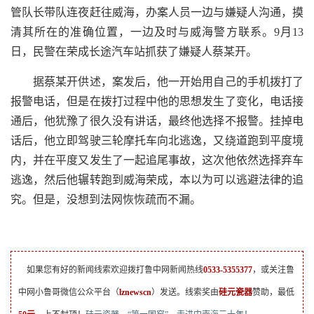
管队长带队连夜赶往威海，办案人员一边与嫌疑人沟通，摸
清其所在的准确位置，一边及时与威海警方联系。9月13
日，民警在荣成长途汽车站抓获了嫌疑人蔡某开。
据蔡某开供述，案发后，他一开始用自己的手机拨打了
报警电话，但是在拨打过程中他的思想发生了变化，电话接
通后，他犹豫了很久没有讲话，最终他选择不报警。挂掉电
话后，他立即驾驶三轮摩托车向北逃逸，又绕道跑到平度境
内，并在平度又发生了一起追尾事故，这次他依然选择弃车
逃逸，然后他辗转跑到威海荣成，本以为可以逃避法律的追
究。但是，没想到法网恢恢疏而不漏。
如果您有好的新闻线索欢迎拨打鲁中网新闻热线
0533-5355377
，或关注鲁
中网小鲁哥微信公众平台（
lznewscn
）发送。线索奖由
硅元瓷器
赞助，最低