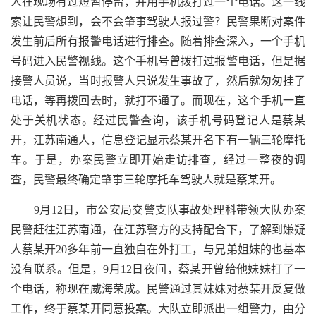
人在现场有过短暂停留，并用手机拨打过一个电话。这一线
索让民警想到，会不会肇事驾驶人报过警？民警果断对案件
发生前后所有报警电话进行排查。随着排查深入，一个手机
号码进入民警视线。这个手机号曾拨打过报警电话，但是据
接警人员说，当时报警人只说发生事故了，然后就匆匆挂了
电话，等再拨回去时，就打不通了。而现在，这个手机一直
处于关机状态。经过民警查询，该手机号码登记人是蔡某
开，江苏南通人，信息登记显示蔡某开名下有一辆三轮摩托
车。于是，办案民警立即开始走访排查，经过一整夜的调
查，民警最终确定肇事三轮摩托车驾驶人就是蔡某开。
9月12日，市公安局交警支队事故处理科带领大队办案
民警赶往江苏南通，在江苏警方的支持配合下，了解到嫌疑
人蔡某开20多年前一直独自在外打工，与兄弟姐妹的也基本
没有联系。但是，9月12日夜间，蔡某开曾给他妹妹打了一
个电话，称现在威海荣成。民警通过其妹妹对蔡某开反复做
工作，终于蔡某开同意投案。大队立即派出一组警力，由分