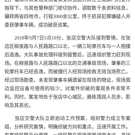
指导下，与其他警种部门密切协作，调取数千条资料信息，
辗转两省四地市，行程3000余公里，终于抓获犯罪嫌疑人并
查获肇事车辆，成功破获该案。
2018年9月7日5点10分，张店交警大队接到警情，在张
店区柳泉路与人民路路口以北，一辆三轮摩托车与一人相撞
后逃逸。大队事故处理科接到报警后，迅速组织警力赶到现
场。在柳泉路与人民路路口以北的交通事故现场，肇事的三
轮摩托车已经逃逸，而被撞行人经现场抢救无效当场死亡。
经过现场勘查，未发现肇事车辆遗留在现场的物证，现场周
边监控设备可使用的较少，对案件侦破的客观条件非常不
利。同时，案发地处于张店中心城区，晨练围观人员多，影
响及其恶劣。
张店交警大队立即启动工作预案，组织警力成立专案
组，分析研究案情，明确侦破方向和重点，迅速开展工作。