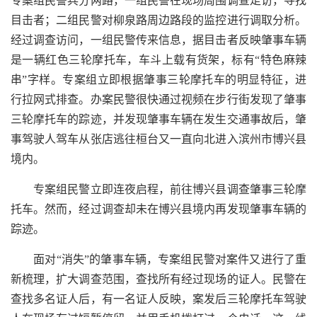
专案组民警兵分两路，一组民警在现场周围调查走访，寻找
目击者；二组民警对柳泉路周边路段的监控进行调取分析。
经过调查访问，一组民警传来信息，据目击者反映肇事车辆
是一辆红色三轮摩托车，车斗上载有货架，标有“特色麻辣
串”字样。专案组立即根据肇事三轮摩托车的明显特征，进
行拉网式排查。办案民警很快通过视频在步行街发现了肇事
三轮摩托车的踪迹，并发现肇事车辆在发生交通事故后，肇
事驾驶人驾车从张店逃往桓台又一直向北进入滨州市博兴县
境内。
专案组民警立即连夜启程，前往博兴县调查肇事三轮摩
托车。然而，经过调查却未在博兴县境内再发现肇事车辆的
踪迹。
面对“消失”的肇事车辆，专案组民警对案件又进行了重
新梳理，扩大调查范围，查找所有经过现场的证人。民警在
查找多名证人后，有一名证人反映，案发后三轮摩托车驾驶