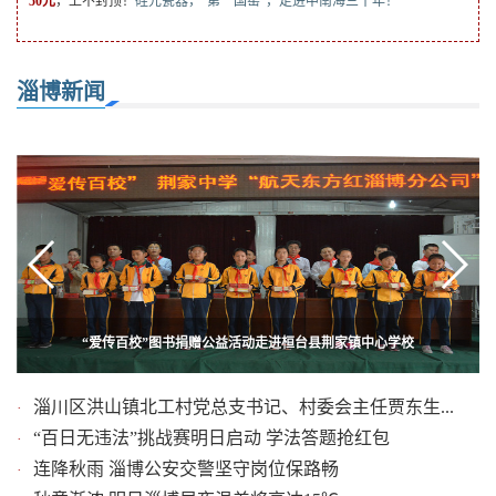
50元
，上不封顶！
硅元瓷器，“第一国窑”，走进中南海三十年！
淄博新闻
淄博打击枪爆违法犯罪战果显著 近500件非法物品集中销毁
“爱传百校”图书捐赠公益活动走进桓台县荆家镇中心学校
华光国瓷亮相外交部蓝厅与世界对话
淄川区洪山镇北工村党总支书记、村委会主任贾东生...
·
“百日无违法”挑战赛明日启动 学法答题抢红包
·
连降秋雨 淄博公安交警坚守岗位保路畅
·