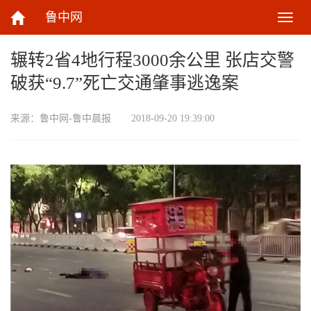
鲁中网
切
换
导
辗转2省4地行程3000余公里 张店交警
航
破获“9.7”死亡交通肇事逃逸案
来源：
鲁中网-鲁中晨报
2018-09-20 19:39:00