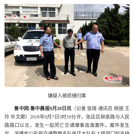
嫌疑人被抓捕归案
鲁中网-鲁中晨报9月20日讯
（记者 张琦 通讯员 杨丽 王
玲 毕文卿）2018年9月7日5时10分许，张店区柳泉路与人民
路路口以北，发生一起死亡交通肇事逃逸案件。案件发生
后，淄博市公安局交通警察支队张店大队在上级部门的支持