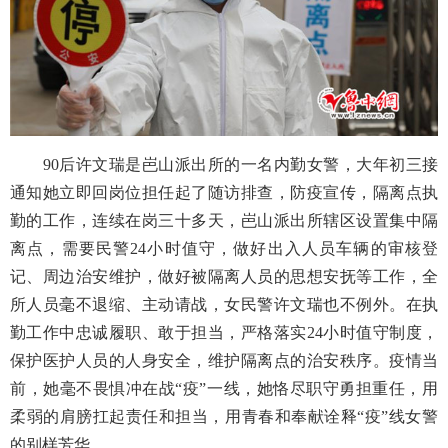
90
后许文瑞是岜山派出所的一名内勤女警，大年初三接
通知她立即回岗位担任起了随访排查，防疫宣传，隔离点执
勤的工作，连续在岗三十多天，岜山派出所辖区设置集中隔
离点，需要民警
24
小时值守，做好出入人员车辆的审核登
记、周边治安维护，做好被隔离人员的思想安抚等工作，全
所人员毫不退缩、主动请战，女民警许文瑞也不例外。在执
勤工作中忠诚履职、敢于担当，严格落实
24
小时值守制度，
保护医护人员的人身安全，
维护隔离点的治安秩序。疫情当
前，她毫不畏惧冲在战
“疫”一线，她恪尽职守勇担重任，用
柔弱的肩膀扛起责任和担当，用青春和奉献诠释“疫”线女警
的别样芳华。