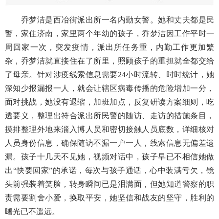
乔梦洁是西冶街派出所一名内勤女警。她和丈夫都是民
警，家住济南，家里两个年幼的孩子，乔梦洁因工作平时一
周回家一次，突发疫情，派出所任务重，内勤工作更加繁
杂，乔梦洁就直接住在了所里，照顾孩子的重担就全都交给
了母亲。针对涉疫线索信息需要
24小时流转、时时统计，她
深知少报漏报一人，就会让辖区病毒传播的危险增加一分，
面对挑战，她没有退缩，加班加点，反复研读方案细则，吃
透要义，整理出符合派出所民警的随访、走访的措施条目，
摸排整理外地来淄入博人员和密切接触人员底数，详细核对
人员身份信息，确保随访不漏一户一人，线索信息无偏差遗
漏。孩子十几天不见她，视频对话中，孩子早已不相信她做
出“快要回家”的承诺，每次与孩子通话，心中装满亏欠，镜
头前强装着笑脸，转身瞬间已是泪满面，但她知道警察的职
责需要割舍小爱，换取平安，她坚信和战友的坚守，胜利的
曙光已不遥远。