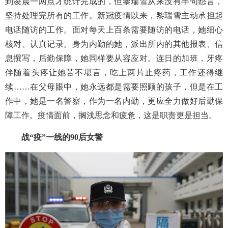
到凌晨一两点才统计完成的，但黎瑞雪从来没有半句怨言，
坚持处理完所有的工作。新冠疫情以来，黎瑞雪主动承担起
电话随访的工作。面对每天上百条需要随访的电话，她细心
核对、认真记录。身为内勤的她，派出所内的其他报表、信
息撰写，后勤保障，她同样要从容应对。连日的加班，牙疼
伴随着头疼让她苦不堪言，吃上两片止疼药，工作还得继
续
……在父母眼中，她永远都是需要照顾的孩子，但是在工
作中，她是一名警察，作为一名内勤，更应全力做好后勤保
障工作。疫情面前，搁浅思念和疲惫，这是职责更是担当。
战
“疫”一线的
90
后女警