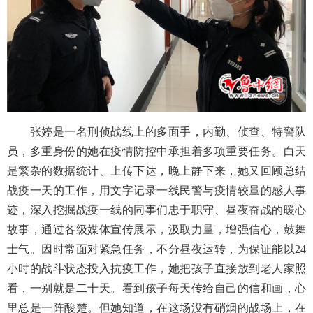
张婷是一名刑侦战线上的多面手，内勤、侦查、特警队
员，多重身份的她在疫情防控中承担着多项重要任务。白天
是繁杂的数据统计、上传下达，晚上静下来，她又回顾总结
战疫一天的工作，
用文字记录一线民警与疫情较量的感人事
迹，
深入挖掘战疫一线的同事们忠于职守、昼夜奋战的暖心
故事，通过各级媒体宣传展示，汲取力量，增强信心，鼓舞
士气。
因时常面对紧急任务，不分昼夜运转，为保证能
以
24
小时的战斗状态投入抗疫工作，
她把孩子直接放到老人家照
看，一别就是二十天。看到孩子每天传给自己的信和画，心
里总是一阵酸楚。但她知道，在这场没有硝烟的战场上，在