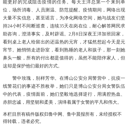
能更好的完成阻击疫情的任务。每天王洋总第一个来到单
位，场所消毒、人员测温、防范提醒。疫情期间，网络出现
大量不实信息，甚至谣言，为净化网络空间，她与战友们坚
持
24
小时不间断巡查，连续
35天在岗在位，耐心解答网民求
助咨询，澄清事实，及时辟谣。
2
月
8
日深夜王洋加班回家，
看到桌上老人给留出的还温热的元宵，才猛然想起今天是元
宵节。她悄悄走进卧室，看到熟睡的老人和孩子，那一刻她
鼻头一酸，所有的付出都是值得的，虽然不能陪伴家人，但
这却是保护他们最好的方式。
警中玫瑰，别样芳华。在博山公安分局警营中，抗疫一
线警花们的事迹不胜枚举，她们只是博山公安分局女警队伍
中的代表，疫情面前，她们坚毅地选择逆行，用满腔热血、
赤胆忠诚，用坚韧和柔美，演绎着属于女警的平凡和伟大。
本栏目所有稿件版权归鲁中网、鲁中晨报所有，未经授权不
得转载，违者必究。