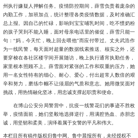
州执行嫌疑人押解任务。疫情防控期间，薛雪
负责着庞杂的
内勤工作，加班加点，统计整理各类疫情数据，及时准确汇
总上报。因自己的忙碌，影响到宝宝哺乳时间，吃不惯奶粉
的孩子哭到不能入睡，面对母亲电话里的催促，薛雪只能一
句：
“妈，今天忙，晚上回去喂他”而应付带过。丈夫武浩作
为一线民警，每天面对超量的数据线索推送、核实之外，还
要穿梭在各社区楼宇间开展随访，晚上执行通宵执勤任务，
家里根本照顾不上。
薛雪面对紧张的工作和双重的压力，她
用一名女性特有的细心、耐心、爱心，付出超常人数倍的艰
辛和努力，磨练巾帼不让须眉的气质和意志。她用微笑面对
挑战，用热情融化坚冰，用忠诚支撑起职责和使命。
在博山公安分局警营中，抗疫一线警花们的事迹不胜枚
举，疫情面前，她们坚毅地选择逆行，用满腔热血、赤胆忠
诚，用坚韧和柔美，演绎着属于女警的平凡和伟大。
本栏目所有稿件版权归鲁中网、鲁中晨报所有，未经授权不