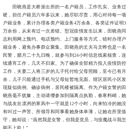
田晓燕是大桥派出所的一名户籍员，工作扎实、业务过
硬，担任户籍员六年多以来，她尽职尽责，用心对待每一项
户籍业务，累计办理各类户籍业务
4万余条、各类证件证明3
万余份，从未有过一次差错。型冠疫情发生以来，田晓燕同
志利用网上预约、电话预约、上门服务等方式，错时办理户
籍业务，避免办事群众聚集。田晓燕的丈夫马文晔也是一名
民警，腊月二十九日晚，就参与到24小时信息线索核查，连
续通宵工作，几天不归家。为了确保全部精力投入疫情防控
工作，夫妻二人将三岁的儿子托付给父母照顾，至今已有月
余，儿子只能通过手机与父母短暂地见面。辖区居民小区发
现疑似病例、确诊病例，居民楼被隔离。作为户籍女警的田
晓燕毫不犹豫，主动请缨参加到隔离点执勤，春寒料峭，她
与战友在凛冽的寒风中一守就是12个小时，向来怕冷的她没
有叫过一声苦。所领导和同事看她身体单薄，让她在所里值
守，她却说：“虽然我是女警，但我是党员，与疫魔战斗我怎
能不上前！”