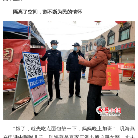
隔离了空间，割不断为民的情怀
“饿了，就先吃点面包垫一下，妈妈晚上加班”，巩海燕
在电话中嘱咐儿子。巩海燕是夏家庄派出所户籍女警，丈夫