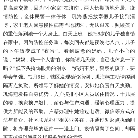
是高速交警，因为“小家庭”在济南，两人长期两地分居。疫
情防控，全体民警一律停休，巩海燕把放寒假儿子接到淄
博，家里老人因患慢性病需当地就医，无法跟来，照顾孩子
的重任落到她一个人身上。白天上班，她把8岁的儿子独自锁
在家中。因为防控任务重，每次回去都是夜晚七八点，儿子
的下午饭变成了“夜宵”。看到疲惫的妈妈，儿子小心的
说，“妈妈，我一个人害怕，你能请几天假，自己也休息一下
吗？”低下头掩饰眼角的泪水：“妈妈不累，警察的孩子，要
学会坚强。”2月6日，辖区发现确诊病例，巩海燕主动请缨到
隔离点执勤。所领导了解她的情况，安排她负责白天执勤。
巩海燕发挥自身优势，入户摸排小区人员居住情况，十几层
的楼，挨家挨户敲门，耐心与住户沟通，缓解心理压力，提
供力所能及的帮助。户籍办理中她通过电话、微信等方式方
法与群众、社区联系办理相关业务在，并通过劝返点执勤间
隙，将办理完毕的证件一一送上门。疫情隔离了空间，却隔
离不掉像巩海燕这样服务为民的情怀。