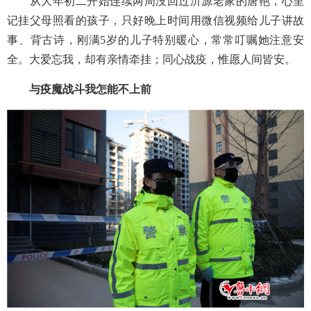
从大年初二开始连续两周没回过沂源老家的唐艳，心里
记挂父母照看的孩子，只好晚上时间用微信视频给儿子讲故
事、背古诗，刚满
5岁的儿子特别暖心，常常叮嘱她注意安
全。大爱忘我，却有亲情牵挂；同心战疫，惟愿人间皆安。
与疫魔战斗我怎能不上前