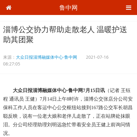
鲁中网
淄博公交协力帮助走散老人 温暖护送
助其团聚
来源：
大众日报淄博融媒体中心·鲁中网
2021-07-16
08:27:05
大众日报淄博融媒体中心·鲁中网7月15日讯
（记者 王钰
程 通讯员 王健）7月14日上午8时许，淄博公交张店分公司安
保科工作人员在客运中心公交枢纽站接到167路公交车长胡昌
聪反映，说有一位老大娘和老伴儿走散了，正在站牌处抹眼
泪。分公司经理助理刘明远急忙带着安全员王健上前询问情
况。