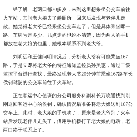
经了解，老两口都70多岁，来到这里想乘坐公交车前往
火车站，其间老大娘去了趟厕所，回来后发现与老伴儿走
散。她觉得老大爷已经乘坐公交车走了，但是具体乘坐哪一
路、车牌号是多少、几点走的也说不清楚，因为两人的手机
都放在老大娘的包里，她根本联系不到老大爷。
刘明远和王健问明情况后，分析老大爷有可能乘坐167
路，于是立即将老大爷的特征通知监控员孙美惠，通过二级
监控平台进行查找，最终发现老大爷20分钟前乘坐167路车长
侯钊驾驶的公交车前往了火车站。
正在客运中心值班的分公司服务科副科长万晓通找到刚
刚返回客运中心的侯钊，确认情况后准备将老大娘送到167公
交车上。此时，老大娘的手机响了，原来是老大爷到了火车
站后发现老伴儿走失了，借用手机拨打了老大娘的电话，老
两口终于联系上了。