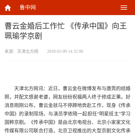
鲁中网
切
换
导
曹云金婚后工作忙 《传承中国》向王
航
珮瑜学京剧
来源：
天津北方网
2018-02-09 14:32:00
天津北方网讯：近日，曹云金在微博发布与唐莞的结婚
照，并配文感谢老婆，网友纷纷祝福两人终于修成正果。好
消息刚刚公布，曹云金就马不停蹄地奔赴工作，现身《传承
中国》的录制现场，与演员李依晓一起担任“明星班主”学习
国粹京剧。《传承中国》是由北京电视台、北京小家家文化
传媒有限公司联合打造，北京卫视推出的大型京剧文化传承