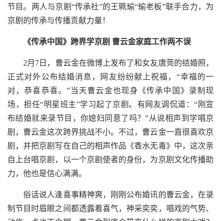
节目。两人与京剧“传承社”的王珮瑜“瑜老板”联手合力，为
京剧的传承与传播贡献力量！
《传承中国》跨界学京剧 曹云金家庭工作两不误
2月7日，曹云金在微博上发布了和女友唐莞的结婚照，
正式对外公布结婚消息，网友纷纷献上祝福，“幸福的一
对，恭喜恭喜。”当天曹云金也现身《传承中国》录制现
场，担任“明星班主”学习起了京剧。有网友调侃道：“刚宣
布结婚就来录节目，你媳妇同意了吗？”从说相声到学唱京
剧，曹云金这次跨界挑战不小。不过，曹云金一直很喜欢京
剧，并把京剧写在自己的相声作品《香水无毒》中，这次亲
自上台唱京剧，以一个京剧使者的身份，为京剧文化传播助
力，他也是信心满满。
俗话说人逢喜事精神爽，刚刚公布婚讯的曹云金，在录
制节目时眉眼之间都透露着喜气，神采奕奕，唱戏的气势、