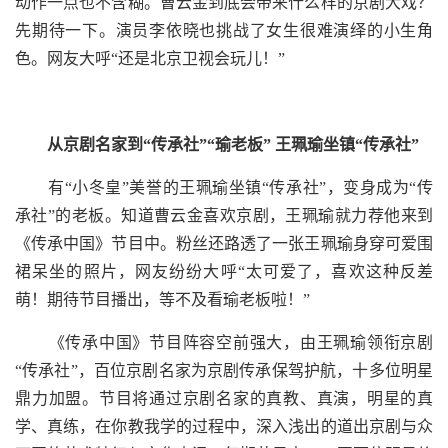
动作一点也不含糊。曹云金到底会带来什么样的京剧大戏？
先期待一下。演员李依晓也挑战了女生很难演绎的小生角
色。网友大呼“还是北京卫视会玩儿！”
从京剧名家到“传承社”“瑜老板” 王珮瑜坐镇“传承社”
有“小冬皇”美誉的王珮瑜坐镇“传承社”，变身成为“传
承社”的老板。知道曹云金喜欢京剧，王珮瑜就力荐他来到
《传承中国》节目中。粉丝还路透了一张王珮瑜身穿可爱围
裙呆坐的照片，网友纷纷大呼“太可爱了，喜欢这种反差
萌！期待节目播出，等不及看瑜老板啦！”
《传承中国》节目阵容空前强大，由王珮瑜领衔京剧
“传承社”，百位京剧名家为京剧传承保驾护航，十多位明星
鼎力加盟。节目将通过京剧名家的真教、真演，明星的真
学、真练，在你教我学的过程中，深入浅出的道出京剧与众