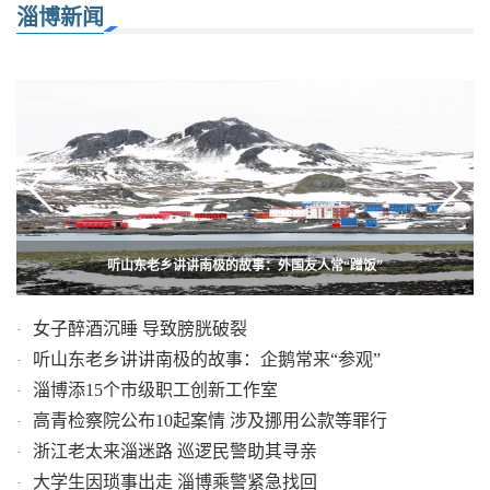
淄博新闻
听山东老乡讲讲南极的故事：外国友人常“蹭饭”
淄博小年夜 回家“迟到”的交通人
女子醉酒沉睡 导致膀胱破裂
·
听山东老乡讲讲南极的故事：企鹅常来“参观”
·
淄博添15个市级职工创新工作室
·
高青检察院公布10起案情 涉及挪用公款等罪行
·
浙江老太来淄迷路 巡逻民警助其寻亲
·
大学生因琐事出走 淄博乘警紧急找回
·