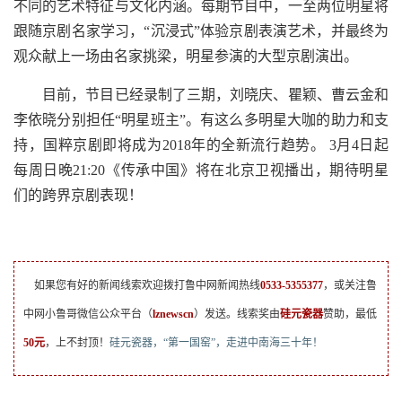
不同的艺术特征与文化内涵。每期节目中，一至两位明星将
跟随京剧名家学习，“沉浸式”体验京剧表演艺术，并最终为
观众献上一场由名家挑梁，明星参演的大型京剧演出。
目前，节目已经录制了三期，刘晓庆、瞿颖、曹云金和
李依晓分别担任“明星班主”。有这么多明星大咖的助力和支
持，国粹京剧即将成为2018年的全新流行趋势。 3月4日起
每周日晚21:20《传承中国》将在北京卫视播出，期待明星
们的跨界京剧表现！
如果您有好的新闻线索欢迎拨打鲁中网新闻热线
0533-5355377
，或关注鲁
中网小鲁哥微信公众平台（
lznewscn
）发送。线索奖由
硅元瓷器
赞助，最低
50元
，上不封顶！
硅元瓷器，“第一国窑”，走进中南海三十年！