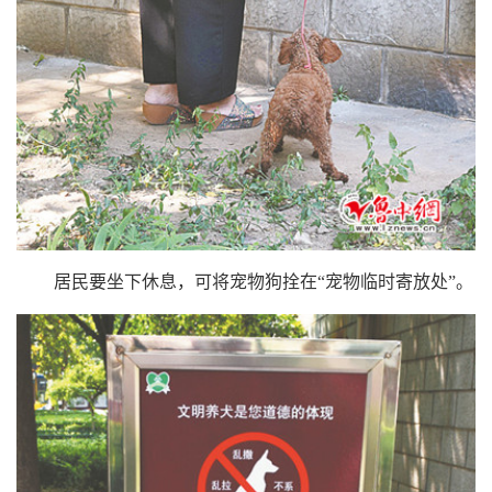
居民要坐下休息，可将宠物狗拴在“宠物临时寄放处”。