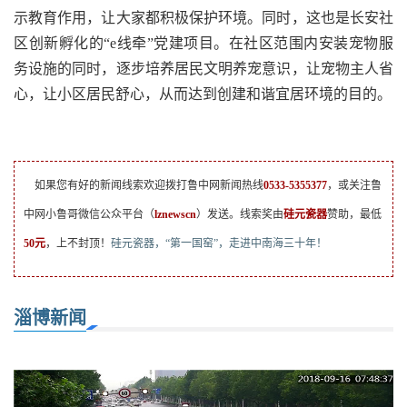
示教育作用，让大家都积极保护环境。同时，这也是长安社
区创新孵化的“e线牵”党建项目。在社区范围内安装宠物服
务设施的同时，逐步培养居民文明养宠意识，让宠物主人省
心，让小区居民舒心，从而达到创建和谐宜居环境的目的。
如果您有好的新闻线索欢迎拨打鲁中网新闻热线
0533-5355377
，或关注鲁
中网小鲁哥微信公众平台（
lznewscn
）发送。线索奖由
硅元瓷器
赞助，最低
50元
，上不封顶！
硅元瓷器，“第一国窑”，走进中南海三十年！
淄博新闻