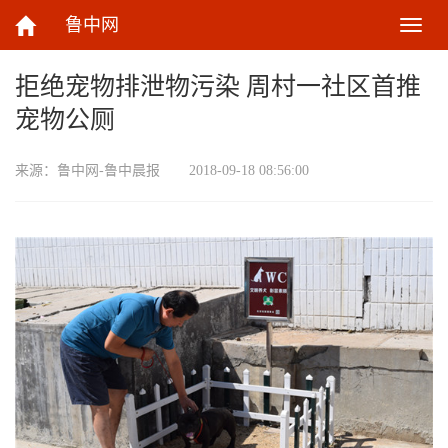
鲁中网
切
换
导
拒绝宠物排泄物污染 周村一社区首推
航
宠物公厕
来源：
鲁中网-鲁中晨报
2018-09-18 08:56:00