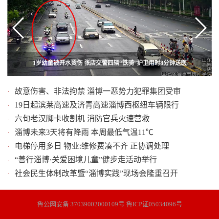
首届中国农民丰收节来临之际,齐鲁沃野以结构调整展开一幅丰收画卷
1岁幼童被开水烫伤 张店交警四辆“铁骑”护卫用时8分钟送医
淄博市妇女第十二次代表大会开幕
故意伤害、非法拘禁 淄博一恶势力犯罪集团受审
·
19日起滨莱高速及济青高速淄博西枢纽车辆限行
·
六旬老汉脚卡收割机 消防官兵火速营救
·
淄博未来3天将有降雨 本周最低气温11℃
·
电梯停用多日 物业:维修费凑不齐 正协调处理
·
“善行淄博·关爱困境儿童”健步走活动举行
·
社会民生体制改革暨“淄博实践”现场会隆重召开
·
鲁公网安备 37039002000109号 鲁ICP证05034096号