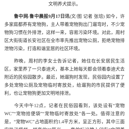
文明养犬提示。
鲁中网-鲁中晨报9月17日讯
(文/图 记者 张培) 如今，许
多家庭都养有宠物狗，主人带着宠物狗出门遛弯时，不少宠
物狗习惯在外排泄，这样一来，容易污染环境。对此，周村
区大街街道长安社区在全市率先推出宠物公厕，拒绝宠物排
泄物污染，打造和谐宜居的社区环境。
昨晚，周村的李女士告诉记者，她住在长安居民生活
区，家里养了一只泰迪犬，基本上她每天都会领着泰迪犬去
附近的民俗园散步。最近，她遛狗时发现，民俗园内设置了
多处宠物公厕及宠物临时寄放处，给遛狗的市民提供了便
利，也让宠物狗更加文明地排泄。
今天中午12点，记者在民俗园看到，该处设有“宠物
WC”“宠物拾便袋”“宠物临时寄放处”各一处。值得注意的
是，“宠物WC”占地面积约1.4平方米，呈正方形，其中三面