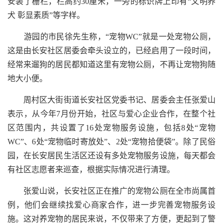
安装了栅栏，栏高约30厘米，一旁的标识牌上印有“文明养
犬 彰显素质”等字样。
游园的市民徐先生称，“宠物WC”就是一处宠物公厕，
这是由长安社区居委会牵头设立的，已经启用了一段时间，
经常来遛狗的居民都知道这里有宠物公厕，不再让宠物狗随
地大小便。
周村区大街街道长安社区党委书记、居委会主任张爱山
表示，从今年7月份开始，社区与爱心企业合作，在整个社
区范围内，共设置了16处宠物服务设施，包括8处“宠物
WC”、6处“宠物临时寄放处”、2处“宠物拾便袋”。除了民俗
园，在长安居民生活区还设有多处宠物服务设施，每天都会
有社区志愿者来巡查，根据实际情况进行清理。
张爱山说，长安社区正在推广的宠物公厕在全市尚属首
例，他们会继续找爱心商家合作，进一步完善宠物服务设
施。这对养宠物的居民来说，不仅带来了方便，更起到了警