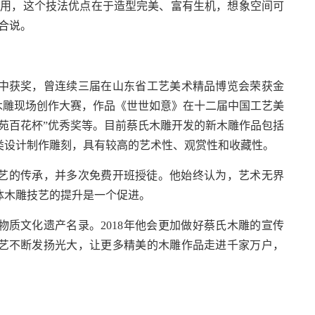
使用，这个技法优点在于造型完美、富有生机，想象空间可
合说。
获奖，曾连续三届在山东省工艺美术精品博览会荣获金
国木雕现场创作大赛，作品《世世如意》在十二届中国工艺美
苑百花杯”优秀奖等。目前蔡氏木雕开发的新木雕作品包括
类设计制作雕刻，具有较高的艺术性、观赏性和收藏性。
艺的传承，并多次免费开班授徒。他始终认为，艺术无界
体木雕技艺的提升是一个促进。
质文化遗产名录。2018年他会更加做好蔡氏木雕的宣传
艺不断发扬光大，让更多精美的木雕作品走进千家万户，