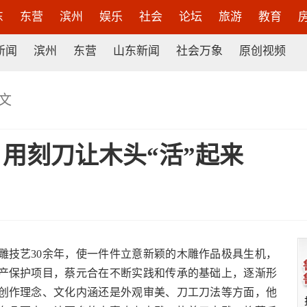
东
东营
滨州
娱乐
社会
论坛
旅游
教育
新闻
滨州
东营
山东新闻
社会万象
原创视频
文
用刻刀让木头“活”起来
技艺30余年，使一件件立意新颖的木雕作品极具生机，
产保护项目，蔡元合在不断实践和传承的基础上，逐渐形
创作理念、文化内涵还是外观审美、刀工刀法等方面，他