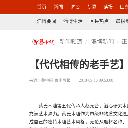
首页
新闻
访谈
专题
读报
山
淄博要闻
淄博生活
区县热点
晨报
新闻频道
淄博新闻
正
【代代相传的老手艺】
来源：
鲁中网-鲁中晨报
2018-09-16 09:53:00
蔡氏木雕第五代传承人蔡元合，潜心研究木雕
充满艺术魅力。蔡氏木雕作为市级非物质文化遗
成自己的独特木雕艺术风格，无论从题材名称、