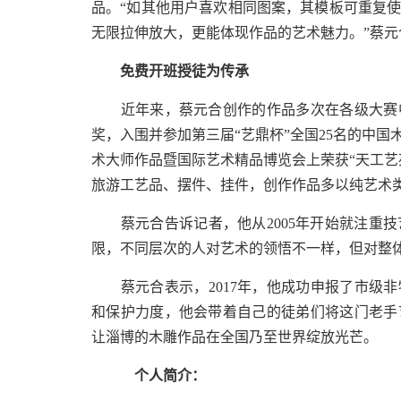
品。“如其他用户喜欢相同图案，其模板可重复
无限拉伸放大，更能体现作品的艺术魅力。”蔡元
免费开班授徒为传承
近年来，蔡元合创作的作品多次在各级大赛中
奖，入围并参加第三届“艺鼎杯”全国25名的中
术大师作品暨国际艺术精品博览会上荣获“天工艺
旅游工艺品、摆件、挂件，创作作品多以纯艺术
蔡元合告诉记者，他从2005年开始就注重技
限，不同层次的人对艺术的领悟不一样，但对整
蔡元合表示，2017年，他成功申报了市级非物
和保护力度，他会带着自己的徒弟们将这门老手
让淄博的木雕作品在全国乃至世界绽放光芒。
个人简介：