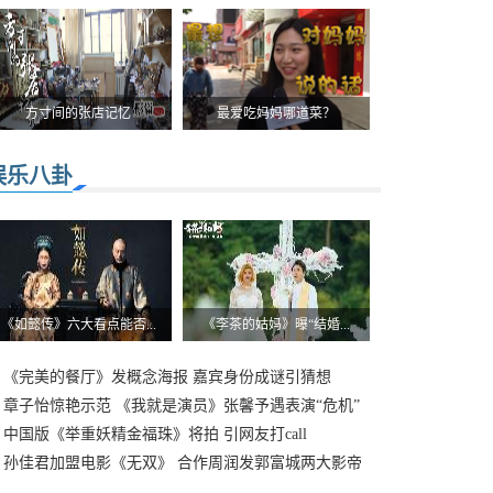
方寸间的张店记忆
最爱吃妈妈哪道菜？
娱乐八卦
《如懿传》六大看点能否...
《李茶的姑妈》曝“结婚...
《完美的餐厅》发概念海报 嘉宾身份成谜引猜想
章子怡惊艳示范 《我就是演员》张馨予遇表演“危机”
中国版《举重妖精金福珠》将拍 引网友打call
孙佳君加盟电影《无双》 合作周润发郭富城两大影帝