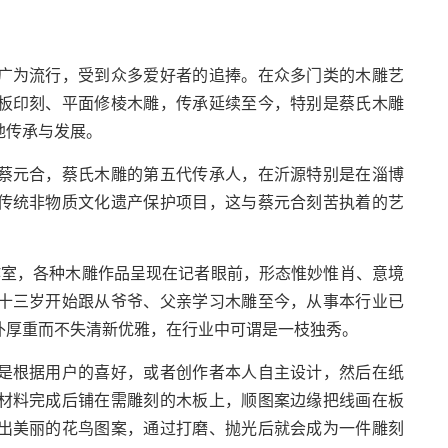
为流行，受到众多爱好者的追捧。在众多门类的木雕艺
板印刻、平面修棱木雕，传承延续至今，特别是蔡氏木雕
地传承与发展。
元合，蔡氏木雕的第五代传承人，在沂源特别是在淄博
传统非物质文化遗产保护项目，这与蔡元合刻苦执着的艺
室，各种木雕作品呈现在记者眼前，形态惟妙惟肖、意境
十三岁开始跟从爷爷、父亲学习木雕至今，从事本行业已
朴厚重而不失清新优雅，在行业中可谓是一枝独秀。
根据用户的喜好，或者创作者本人自主设计，然后在纸
材料完成后铺在需雕刻的木板上，顺图案边缘把线画在板
出美丽的花鸟图案，通过打磨、抛光后就会成为一件雕刻