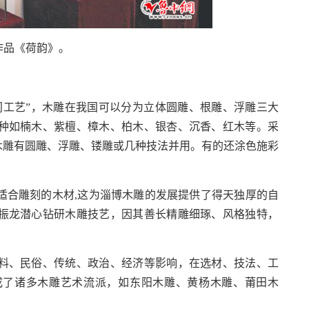
《荷韵》。
工艺”，木雕在我国可以分为立体圆雕、根雕、浮雕三大
种如楠木、紫檀、樟木、柏木、银杏、沉香、红木等。采
木雕有圆雕、浮雕、镂雕或几种技法并用。有的还涂色施彩
合雕刻的木材,这为淄博木雕的发展提供了得天独厚的自
振龙潜心钻研木雕技艺，因其善长精雕细琢、风格独特，
、民俗、传统、政治、经济等影响，在选材、技法、工
成了诸多木雕艺术流派，如东阳木雕、黄杨木雕、莆田木