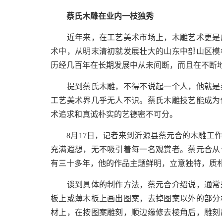
蔡氏木雕在业内一枝独秀
近年来，在工艺美术市场上，木雕艺术更是广
术中，从明末清初就发展壮大的山东中部山区模
历经几百年在长期发展中从未间断，而且在不断
提到蔡氏木雕，不得不说起一个人，他就是蔡
工艺美术界几乎无人不识。蔡氏木雕技艺能成为
术追求和真诚朴实的艺德密不可分。
8月17日，记者来到沂源县蔡元合的木雕工作
充满遐想，无不吸引着每一名观赏者。蔡元合从
有三十多年，他的作品主题鲜明，立意独特，质
谈到具体的制作方法，蔡元合介绍说，通常是
板上或薄木板上画出图案，去掉图案以外的部分
材上，在按图案雕刻，顺边缘修去棱角后，雕刻