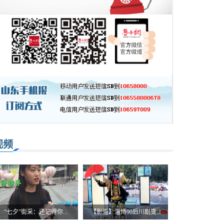
视频
“七夕”街采：还记得你...
【影淄】淄博90后川剧变...