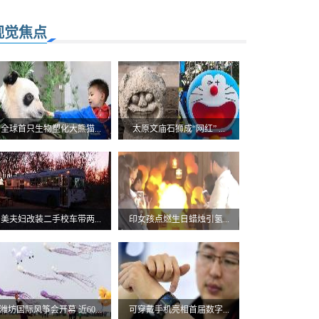
视觉焦点
全球首只生物塑化大熊猫...
太原文庙石狮成“网红” ...
美夫妇改装二手校车带两...
印女孩点燃生日蜡烛引氢...
潍坊国际风筝会开幕 近60...
可穿戴手机亮相首届数字...