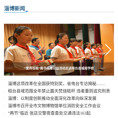
淄博新闻
布局前沿科技 做材料创新“拓荒牛”——淄博复合材料发展综述
“爱传百校”图书捐赠公益活动走进桓台县城南学校
博山一小区现巨型马蜂窝 消防官兵及时摘除
大师特教中心收下特殊徒弟
淄博这项改革在全国获特别奖，省电台专访揭秘……
·
桓台县域范围全年禁止露天焚烧秸秆 违者重则追究刑责
·
淄博：以制度创新推动全面深化改革向纵深发展
·
淄博市召开全市文物博物馆单位消防安全工作会议
·
“两节”临近 张店交警夜查查处交通违法163起
·