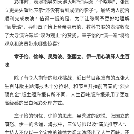
彩排时，表演指导刘天池大呼“你两演了个啥啊”，张国
立更是失望地表示“还没有看到成型的影子”，最终两人能否
顺利完成表演？值得一提的是，为了让张馨予更好地理解
“顾曼璐”，导师章子怡上台亲身示范，教科书般的表演收获
了大导演许鞍华“叹为观止”的赞扬。章子怡的“演一遍”将给
观众和演员带来哪些惊喜？
章子怡、徐峥、吴秀波、张国立、伊一用心演绎人生百
味
除了有令人期待的飙戏挑战，近日节目组发布的五张人
生百味版主题海报也十分抢眼。和节目开播前官宣的“烈火
砺真金”版主题海报有所不同，人生百味版海报采用了更加
高级感的黑白混彩处理方式。
章子怡的悯忧、徐峥的思虑、吴秀波的欣悦、张国立的
嗔怒、伊一的念诵，海报中，三位导师以及“演员推荐人”、
主持人不仅以一个定格的神情为观众演绎出了人生百味，还