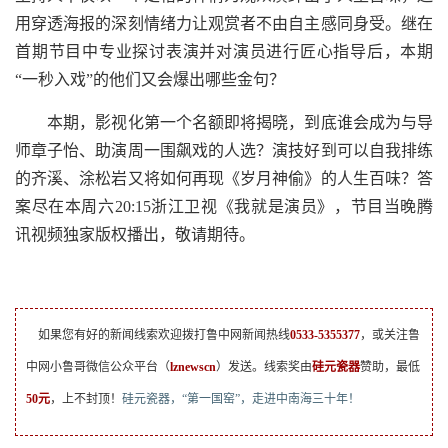
用穿透海报的深刻情绪力让观赏者不由自主感同身受。继在
首期节目中专业探讨表演并对演员进行匠心指导后，本期
“一秒入戏”的他们又会爆出哪些金句？
本期，影视化第一个名额即将揭晓，到底谁会成为与导
师章子怡、助演周一围飙戏的人选？演技好到可以自我排练
的齐溪、涂松岩又将如何再现《岁月神偷》的人生百味？答
案尽在本周六20:15浙江卫视《我就是演员》，节目当晚腾
讯视频独家版权播出，敬请期待。
如果您有好的新闻线索欢迎拨打鲁中网新闻热线
0533-5355377
，或关注鲁
中网小鲁哥微信公众平台（
lznewscn
）发送。线索奖由
硅元瓷器
赞助，最低
50元
，上不封顶！
硅元瓷器，“第一国窑”，走进中南海三十年！