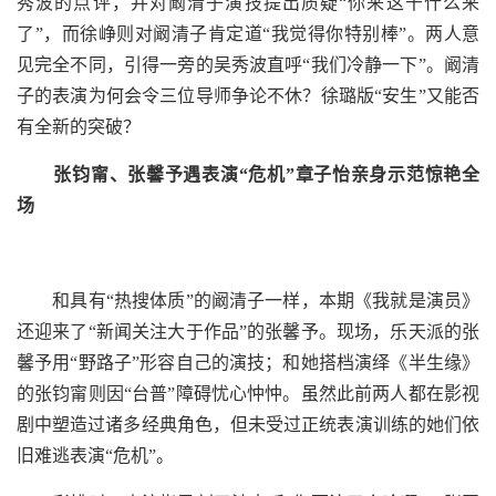
秀波的点评，并对阚清子演技提出质疑“你来这干什么来
了”，而徐峥则对阚清子肯定道“我觉得你特别棒”。两人意
见完全不同，引得一旁的吴秀波直呼“我们冷静一下”。阚清
子的表演为何会令三位导师争论不休？徐璐版“安生”又能否
有全新的突破？
张钧甯、张馨予遇表演“危机”章子怡亲身示范惊艳全
场
和具有“热搜体质”的阚清子一样，本期《我就是演员》
还迎来了“新闻关注大于作品”的张馨予。现场，乐天派的张
馨予用“野路子”形容自己的演技；和她搭档演绎《半生缘》
的张钧甯则因“台普”障碍忧心忡忡。虽然此前两人都在影视
剧中塑造过诸多经典角色，但未受过正统表演训练的她们依
旧难逃表演“危机”。