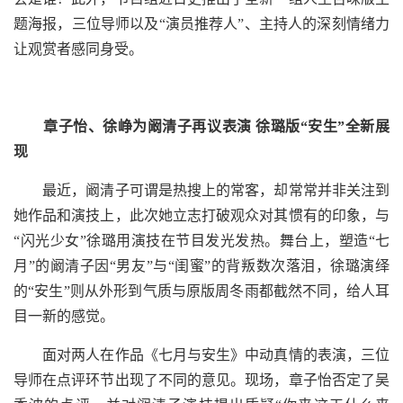
题海报，三位导师以及“演员推荐人”、主持人的深刻情绪力
让观赏者感同身受。
章子怡、徐峥为阚清子再议表演 徐璐版“安生”全新展
现
最近，阚清子可谓是热搜上的常客，却常常并非关注到
她作品和演技上，此次她立志打破观众对其惯有的印象，与
“闪光少女”徐璐用演技在节目发光发热。舞台上，塑造“七
月”的阚清子因“男友”与“闺蜜”的背叛数次落泪，徐璐演绎
的“安生”则从外形到气质与原版周冬雨都截然不同，给人耳
目一新的感觉。
面对两人在作品《七月与安生》中动真情的表演，三位
导师在点评环节出现了不同的意见。现场，章子怡否定了吴