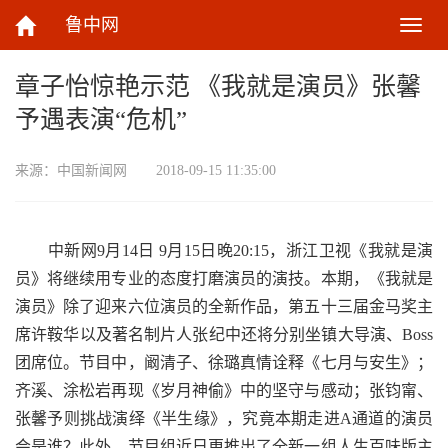
鲁中网
切
换
导
章子怡惊艳示范 《我就是演员》张馨
航
予遇表演“危机”
来源：
中国新闻网
2018-09-15 11:35:00
中新网9月14日 9月15日晚20:15，浙江卫视《我就是演
员》将继续用专业的态度打磨演员的演技。本期，《我就是
演员》除了迎来六位演员的全新作品，第五十三届金马奖主
席许鞍华以及著名制片人张纪中还将分别坐镇大导演、Boss
团席位。节目中，阚清子、徐璐真情诠释《七月与安生》；
齐溪、涂松岩再现《岁月神偷》中的坚守与感动；张钧甯、
张馨予则挑战演绎《半生缘》，究竟本期走进A通道的演员
会是谁？此外，节目组近日更推出了全新一组人生百味版主