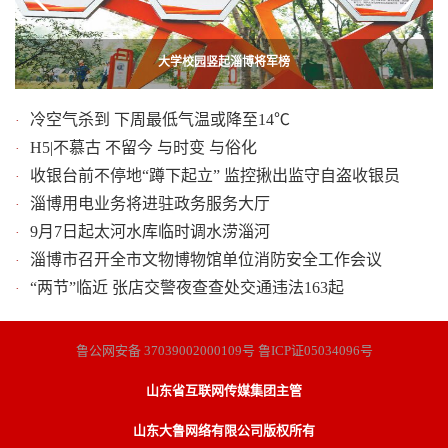
消防破拆收割机救出七旬老人 老人伤腿已被截肢
大学校园竖起淄博将军榜
冷空气杀到 下周最低气温或降至14℃
·
H5|不慕古 不留今 与时变 与俗化
·
收银台前不停地“蹲下起立” 监控揪出监守自盗收银员
·
淄博用电业务将进驻政务服务大厅
·
9月7日起太河水库临时调水涝淄河
·
淄博市召开全市文物博物馆单位消防安全工作会议
·
“两节”临近 张店交警夜查查处交通违法163起
·
鲁公网安备 37039002000109号 鲁ICP证05034096号
山东省互联网传媒集团主管
山东大鲁网络有限公司版权所有