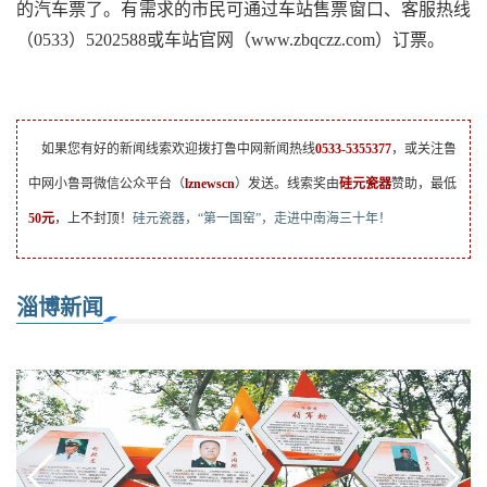
的汽车票了。有需求的市民可通过车站售票窗口、客服热线
（0533）5202588或车站官网（www.zbqczz.com）订票。
如果您有好的新闻线索欢迎拨打鲁中网新闻热线
0533-5355377
，或关注鲁
中网小鲁哥微信公众平台（
lznewscn
）发送。线索奖由
硅元瓷器
赞助，最低
50元
，上不封顶！
硅元瓷器，“第一国窑”，走进中南海三十年！
淄博新闻