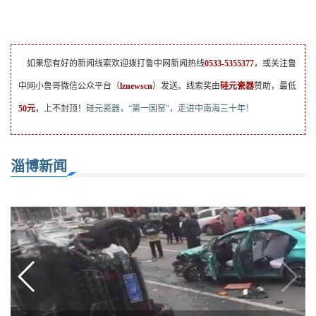
如果您有好的新闻线索欢迎拨打鲁中网新闻热线
0533-5355377
，或关注鲁
中网小鲁哥微信公众平台（
lznewscn
）发送。线索奖由
硅元瓷器
赞助，最低
50元
，上不封顶！
硅元瓷器，“第一国窑”，走进中南海三十年！
淄博新闻