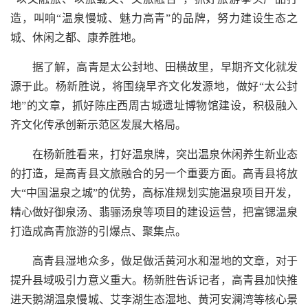
造，叫响“温泉慢城、魅力高青”的品牌，努力建设生态之
城、休闲之都、康养胜地。
据了解，高青是太公封地、田横故里，早期齐文化就发
源于此。杨新胜说，将围绕早齐文化发源地，做好“太公封
地”的文章，抓好陈庄西周古城遗址博物馆建设，积极融入
齐文化传承创新示范区发展大格局。
在杨新胜看来，打好温泉牌，突出温泉休闲养生新业态
的打造，是高青县文旅融合的另一个重要方面。高青县将放
大“中国温泉之城”的优势，高标准规划实施温泉项目开发，
精心做好御泉汤、翡骊汤泉等项目的建设运营，把富锶温泉
打造成高青旅游的引爆点、聚集点。
高青县湿地众多，做足做活黄河水和湿地的文章，对于
提升县域吸引力意义重大。杨新胜告诉记者，高青县加快推
进天鹅湖温泉慢城、艾李湖生态湿地、黄河安澜湾等核心景