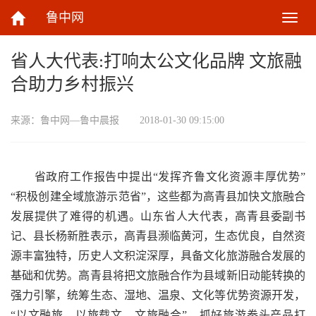
鲁中网
切
换
导
省人大代表:打响太公文化品牌 文旅融
航
合助力乡村振兴
来源：
鲁中网—鲁中晨报
2018-01-30 09:15:00
省政府工作报告中提出“发挥齐鲁文化资源丰厚优势”
“积极创建全域旅游示范省”，这些都为高青县加快文旅融合
发展提供了难得的机遇。山东省人大代表，高青县委副书
记、县长杨新胜表示，高青县濒临黄河，生态优良，自然资
源丰富独特，历史人文积淀深厚，具备文化旅游融合发展的
基础和优势。高青县将把文旅融合作为县域新旧动能转换的
强力引擎，统筹生态、湿地、温泉、文化等优势资源开发，
“以文融旅、以旅载文、文旅融合”，抓好旅游拳头产品打