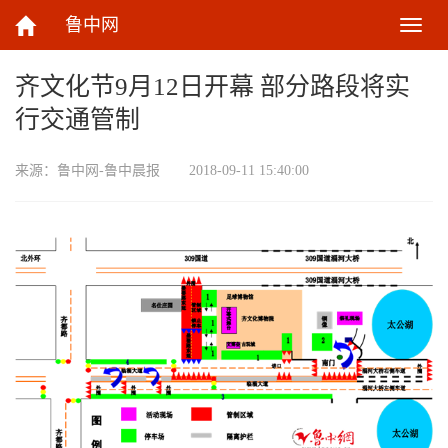
鲁中网
切
换
导
齐文化节9月12日开幕 部分路段将实
航
行交通管制
来源：
鲁中网-鲁中晨报
2018-09-11 15:40:00