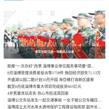
淄博市教育局为教师“亮灯”送祝福
参军光荣!又是一年新兵入伍季
助推“一次办好”改革 淄博事业单位服务事项要“提...
·
8月淄博受理消费者投诉等1758件 挽回经济损失71.13万
·
齐盛湖公园二期计划10月开园 海岱楼打造新区盛景
·
截至8月底淄博市重大项目完成投资603亿元
·
4岁男童贪玩走失 热心市民送其回家
·
淄博公交东站发生一起交通事故 一女子被公交车碾压...
·
淄博成立太河水库水源地保护工程建设指挥部 副市长...
·