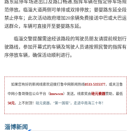
路东延停车场进出口及路口畅通,指挥车辆在指定停车场规
范停放。临淄大道两侧可单排或双排停放；晏婴路东延全段
禁止停车；此次活动政府增加20余辆免费接送中巴或大巴运
送群众，车辆可直接开至晏婴路东延。
临淄交警提醒需途经该路段的驾驶员朋友请提前规划行
驶路线，参加开幕式的车辆及驾驶人员请按照民警的指挥有
序停放车辆，确保活动顺利进行。
如果您有好的新闻线索欢迎拨打鲁中网新闻热线
0533-5355377
，或关注鲁
中网小鲁哥微信公众平台（
lznewscn
）发送。线索奖由
硅元瓷器
赞助，最低
50元
，上不封顶！
硅元瓷器，“第一国窑”，走进中南海三十年！
淄博新闻