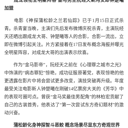
成龙领衔全明星阵容 金马男主阮经天新冯女郎钟楚曦
加盟
电影《神探蒲松龄之兰若仙踪》已于1月15日正式杀
青。杀青宴当晚，主演们先后发布微博庆祝杀青，主演阮经
天还晒出跟成龙大哥、钟楚曦等人的合影，合影一流出，立
即在微博引起关注。片方紧接着在17日发布概念海报并曝光
全明星阵容，对成龙大哥的出演表示欣喜。
作为“金马影帝”，阮经天之前在《心理罪之城市之光》
中饰演的“病态罪犯”惊艳，成功征服原著党，表现惊艳的他
更透露在影片中将会尝试更多改变，演技突破再升级。年度
最受关注电影新人钟楚曦在刚破14亿票房大关的《芳华》中
的表现可圈可点。曾获“金马奖最佳男配角”的林柏宏贡献了
自己的古装首秀，他表达了“第一次尝试东方奇幻题材”的激
动兴奋。
蒲松龄化身神探智斗恶鲛 概念场景尽显东方奇观世界