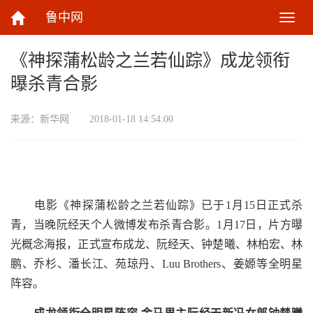
鲁中网
切
换
导
《神探蒲松龄之兰若仙踪》成龙领衔
航
曝杀青合影
来源：
新华网
2018-01-18 14:54:00
电影《神探蒲松龄之兰若仙踪》已于1月15日正式杀
青，当晚阮经天个人微博发布杀青合影。1月17日，片方曝
光概念海报，正式宣布成龙、阮经天、钟楚曦、林柏宏、林
鹏、乔杉、潘长江、苑琼丹、Luu Brothers、姜嫄等全明星
阵容。