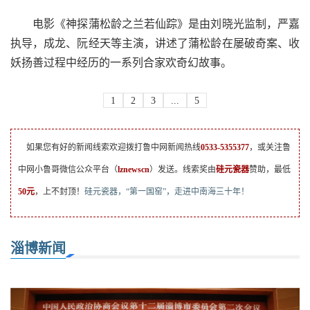
电影《神探蒲松龄之兰若仙踪》是由刘晓光监制，严嘉
执导，成龙、阮经天等主演，讲述了蒲松龄在屡破奇案、收
妖扬善过程中经历的一系列合家欢奇幻故事。
1
2
3
...
5
如果您有好的新闻线索欢迎拨打鲁中网新闻热线
0533-5355377
，或关注鲁
中网小鲁哥微信公众平台（
lznewscn
）发送。线索奖由
硅元瓷器
赞助，最低
50元
，上不封顶！
硅元瓷器，“第一国窑”，走进中南海三十年！
淄博新闻