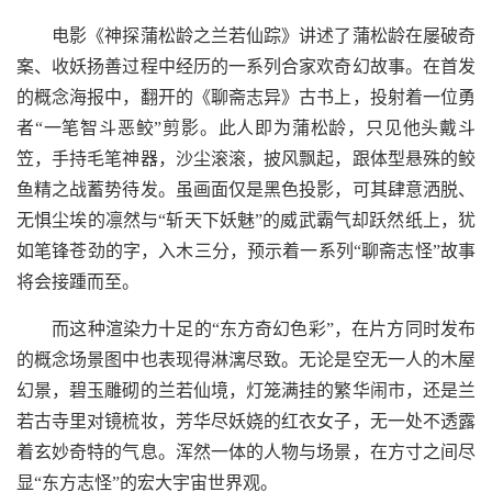
电影《神探蒲松龄之兰若仙踪》讲述了蒲松龄在屡破奇
案、收妖扬善过程中经历的一系列合家欢奇幻故事。在首发
的概念海报中，翻开的《聊斋志异》古书上，投射着一位勇
者“一笔智斗恶鲛”剪影。此人即为蒲松龄，只见他头戴斗
笠，手持毛笔神器，沙尘滚滚，披风飘起，跟体型悬殊的鲛
鱼精之战蓄势待发。虽画面仅是黑色投影，可其肆意洒脱、
无惧尘埃的凛然与“斩天下妖魅”的威武霸气却跃然纸上，犹
如笔锋苍劲的字，入木三分，预示着一系列“聊斋志怪”故事
将会接踵而至。
而这种渲染力十足的“东方奇幻色彩”，在片方同时发布
的概念场景图中也表现得淋漓尽致。无论是空无一人的木屋
幻景，碧玉雕砌的兰若仙境，灯笼满挂的繁华闹市，还是兰
若古寺里对镜梳妆，芳华尽妖娆的红衣女子，无一处不透露
着玄妙奇特的气息。浑然一体的人物与场景，在方寸之间尽
显“东方志怪”的宏大宇宙世界观。