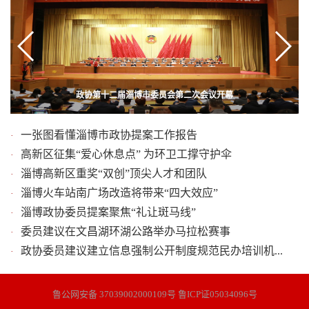
政协第十二届淄博市委员会第二次会议开幕
沂源苹果闯泉城 “私人定制”受热捧
一张图看懂淄博市政协提案工作报告
·
高新区征集“爱心休息点” 为环卫工撑守护伞
·
淄博高新区重奖“双创”顶尖人才和团队
·
淄博火车站南广场改造将带来“四大效应”
·
淄博政协委员提案聚焦“礼让斑马线”
·
委员建议在文昌湖环湖公路举办马拉松赛事
·
政协委员建议建立信息强制公开制度规范民办培训机...
·
鲁公网安备 37039002000109号 鲁ICP证05034096号