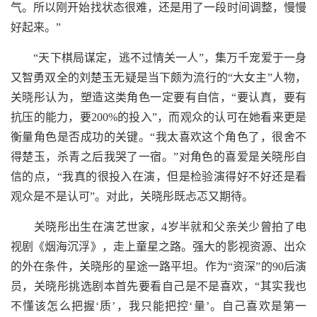
气。所以刚开始找状态很难，还是用了一段时间调整，慢慢
好起来。”
“天下棋局谋定，逃不过情关一人”，集万千宠爱于一身
又智勇双全的刘楚玉无疑是当下颇为流行的“大女主”人物，
关晓彤认为，塑造这类角色一定要有自信，“要认真，要有
抗压的能力，要200%的投入”，而观众的认可在她看来更是
衡量角色是否成功的关键。“我太喜欢这个角色了，很舍不
得楚玉，杀青之后我哭了一宿。”对角色的喜爱是关晓彤自
信的点，“我真的很投入在演，但是检验演得好不好还是看
观众是不是认可”。对此，关晓彤既忐忑又期待。
关晓彤出生在演艺世家，4岁半就和父亲关少曾拍了电
视剧《烟海沉浮》，走上童星之路。强大的影视资源、出众
的外在条件，关晓彤的星途一路平坦。作为“资深”的90后演
员，关晓彤挑选剧本首先要看自己是不是喜欢，“其实我也
不懂该怎么把握‘质’，我只能把控‘量’。自己喜欢是第一