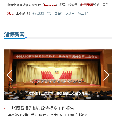
中网小鲁哥微信公众平台（
lznewscn
）发送。线索奖由
硅元瓷器
赞助，最低
50元
，上不封顶！
硅元瓷器，“第一国窑”，走进中南海三十年！
淄博新闻
政协第十二届淄博市委员会第二次会议开幕
沂源苹果闯泉城 “私人定制”受热捧
一张图看懂淄博市政协提案工作报告
·
高新区征集“爱心休息点” 为环卫工撑守护伞
·