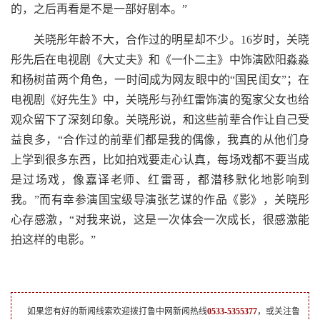
的，之后再看是不是一部好剧本。”
关晓彤年龄不大，合作过的明星却不少。16岁时，关晓
彤先后在电视剧《大丈夫》和《一仆二主》中饰演欧阳淼淼
和杨树苗两个角色，一时间成为网友眼中的“国民闺女”；在
电视剧《好先生》中，关晓彤与孙红雷饰演的冤家父女也给
观众留下了深刻印象。关晓彤说，和这些前辈合作让自己受
益良多，“合作过的前辈们都是我的偶像，我真的从他们身
上学到很多东西，比如拍戏要走心认真，每场戏都不要当成
是过场戏，像嘉译老师、红雷哥，都潜移默化地影响到
我。”而有幸参演国宝级导演张艺谋的作品《影》，关晓彤
心存感激，“对我来说，这是一次体会一次成长，很感激能
拍这样的电影。”
如果您有好的新闻线索欢迎拨打鲁中网新闻热线
0533-5355377
，或关注鲁