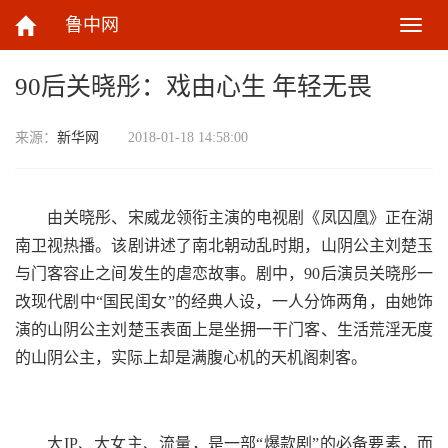
鲁中网
切
换
导
90后关晓彤：戏由心生 年轻无畏
航
来源：
新华网
2018-01-18 14:58:00
由关晓彤、宋威龙领衔主演的电视剧《凤囚凰》正在湖
南卫视热播。该剧讲述了南北朝动乱时期，山阴公主刘楚玉
与门客容止之间发生的虐恋故事。剧中，90后演员关晓彤一
改现代剧中“国民闺女”的经典人设，一人分饰两角，由她饰
演的山阴公主刘楚玉表面上是坐拥一干门客、生活荒淫无度
的山阴公主，实际上却是满腹心机的天机阁刺客。
大IP、大女主、流量，是一部“爆款剧”的必备要素，而