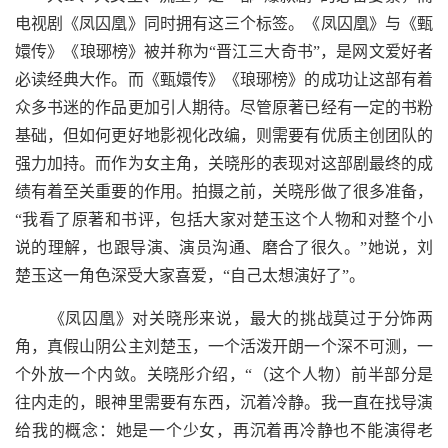
电视剧《凤囚凰》同时拥有这三个标签。《凤囚凰》与《甄
嬛传》《琅琊榜》被并称为“晋江三大奇书”，是网文爱好者
必读经典大作。而《甄嬛传》《琅琊榜》的成功让这部有着
众多书迷的作品更加引人期待。尽管原著已经有一定的书粉
基础，但如何更好地影视化改编，则需要有优质主创团队的
强力加持。而作为女主角，关晓彤的表现对这部剧最终的成
绩有着至关重要的作用。拍摄之前，关晓彤做了很多准备，
“我看了原著和书评，包括大家对楚玉这个人物和对整个小
说的理解，也跟导演、演员沟通、磨合了很久。”她说，刘
楚玉这一角色深受大家喜爱，“自己太想演好了”。
《凤囚凰》对关晓彤来说，最大的挑战莫过于分饰两
角，真假山阴公主刘楚玉，一个活泼开朗一个深不可测，一
个外放一个内敛。关晓彤介绍，“（这个人物）前半部分是
往内走的，眼神里需要有东西，沉着冷静。我一直在找导演
给我的概念：她是一个少女，再沉着再冷静也不能演得老