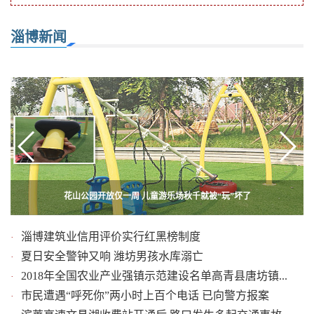
淄博新闻
花山公园开放仅一周 儿童游乐场秋千就被“玩”坏了
下水道管件卡住保洁员工手指 消防急救援
淄博建筑业信用评价实行红黑榜制度
·
夏日安全警钟又响 潍坊男孩水库溺亡
·
2018年全国农业产业强镇示范建设名单高青县唐坊镇...
·
市民遭遇“呼死你”两小时上百个电话 已向警方报案
·