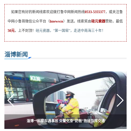
如果您有好的新闻线索欢迎拨打鲁中网新闻热线
0533-5355377
，或关注鲁
中网小鲁哥微信公众平台（
lznewscn
）发送。线索奖由
硅元瓷器
赞助，最低
50元
，上不封顶！
硅元瓷器，“第一国窑”，走进中南海三十年！
淄博新闻
淄博一私家车遇事故 交警化身“奶爸”抱娃指挥交通
天上掉馅饼？淄博一公园湖面上现“百元大钞”