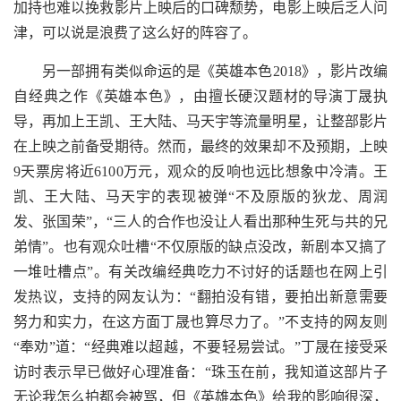
加持也难以挽救影片上映后的口碑颓势，电影上映后乏人问
津，可以说是浪费了这么好的阵容了。
另一部拥有类似命运的是《英雄本色2018》，影片改编
自经典之作《英雄本色》，由擅长硬汉题材的导演丁晟执
导，再加上王凯、王大陆、马天宇等流量明星，让整部影片
在上映之前备受期待。然而，最终的效果却不及预期，上映
9天票房将近6100万元，观众的反响也远比想象中冷清。王
凯、王大陆、马天宇的表现被弹“不及原版的狄龙、周润
发、张国荣”，“三人的合作也没让人看出那种生死与共的兄
弟情”。也有观众吐槽“不仅原版的缺点没改，新剧本又搞了
一堆吐槽点”。有关改编经典吃力不讨好的话题也在网上引
发热议，支持的网友认为：“翻拍没有错，要拍出新意需要
努力和实力，在这方面丁晟也算尽力了。”不支持的网友则
“奉劝”道：“经典难以超越，不要轻易尝试。”丁晟在接受采
访时表示早已做好心理准备：“珠玉在前，我知道这部片子
无论我怎么拍都会被骂，但《英雄本色》给我的影响很深，