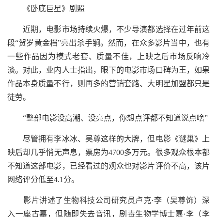
《卧底巨星》剧照
近期，电影市场持续火爆，不少导演都选择在过年前这
段“贺岁黄金档”亮出杀手锏。然而，在众多影片当中，也有
一些作品因为模式老套、质量不佳，上映之后市场反响冷
淡。对此，业内人士指出，眼下的电影市场口碑为王，如果
作品本身质量不行，则再多的营销套路、大明星加盟都只是
徒劳。
“整部电影没高潮、没亮点，你想点评都不知道说点啥”
尽管拥有李冰冰、吴尊这样的大牌，但电影《谜巢》上
映后却几乎悄无声息，票房为4700多万元。很多观众根本都
不知道这部电影，已经看过的观众也对影片评价不高，该片
网络评分低至4.1分。
影片讲述了生物科技公司研究员卢克·李（吴尊饰）深
入一座古墓，但随即失去音讯，剧毒生物学博士嘉·李（李