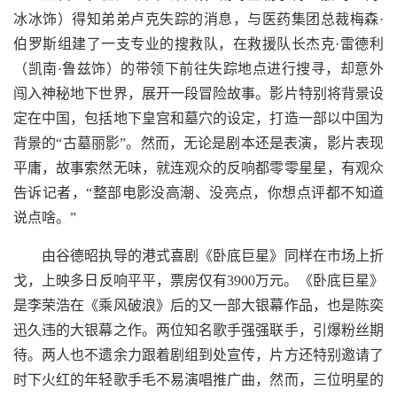
冰冰饰）得知弟弟卢克失踪的消息，与医药集团总裁梅森·
伯罗斯组建了一支专业的搜救队，在救援队长杰克·雷德利
（凯南·鲁兹饰）的带领下前往失踪地点进行搜寻，却意外
闯入神秘地下世界，展开一段冒险故事。影片特别将背景设
定在中国，包括地下皇宫和墓穴的设定，打造一部以中国为
背景的“古墓丽影”。然而，无论是剧本还是表演，影片表现
平庸，故事索然无味，就连观众的反响都零零星星，有观众
告诉记者，“整部电影没高潮、没亮点，你想点评都不知道
说点啥。”
由谷德昭执导的港式喜剧《卧底巨星》同样在市场上折
戈，上映多日反响平平，票房仅有3900万元。《卧底巨星》
是李荣浩在《乘风破浪》后的又一部大银幕作品，也是陈奕
迅久违的大银幕之作。两位知名歌手强强联手，引爆粉丝期
待。两人也不遗余力跟着剧组到处宣传，片方还特别邀请了
时下火红的年轻歌手毛不易演唱推广曲，然而，三位明星的