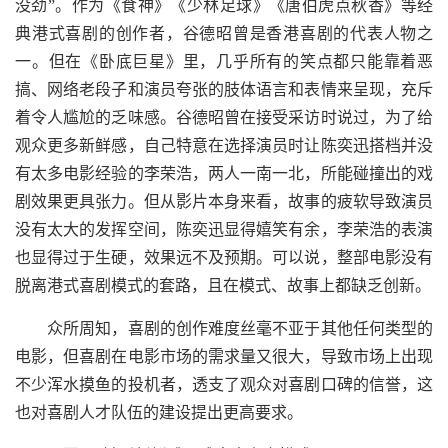
没劲”。作为《食神》《少林足球》《唐伯虎点秋香》等经
典港式喜剧的创作者，谷德昭曾是香港喜剧的代表人物之
一。但在《卧底巨星》里，几乎所有的笑点都只能靠着恶
搞、网络老段子和演员夸张的肢体语言和表情来呈现，充斥
着令人尴尬的乏味感。谷德昭曾在接受采访时说过，为了给
观众更多新鲜感，自己特意在选择演员时让陈奕迅搭档并没
有太多电影经验的李荣浩，两人一南一北，所能碰撞出的戏
剧效果更具张力。但从影片本身来看，故事的疲软导致演员
没有太大的发挥空间，陈奕迅显得嬉笑有余，李荣浩的表演
也显得过于生硬，效果远不及预期。可以说，整部电影没有
脱离港式喜剧模式的套路，且在模式、故事上都缺乏创新。
众所周知，喜剧的创作难度丝毫不亚于其他任何类型的
电影，但喜剧在电影市场的需求量又很大，导致市场上出现
不少浑水摸鱼的投机者，透支了观众对喜剧口碑的信誉，这
也对喜剧人才队伍的建设提出更高要求。