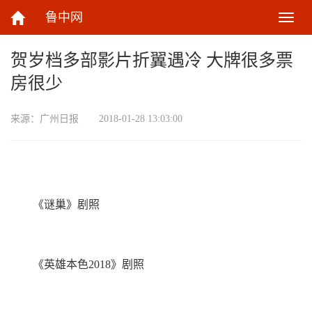
鲁中网
切
换
导
贺岁档多部影片折翼遇冷 大牌很多票
航
房很少
来源：
广州日报
2018-01-28 13:03:00
《谜巢》剧照
《英雄本色2018》剧照