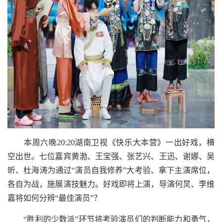
本周六晚20:20湖南卫视《快乐大本营》一出好戏，横
空出世。七位嘉宾黄渤、王宝强、张艺兴、王迅、谢娜、吴
昕、杜海涛为通过“演员自我修养”大考验、拿下主演席位，
各自为战，施展演技魅力。好戏即将上演，导演何炅、李维
嘉将如何分辨“最佳演员”？
“胜利的少数派”环节将考验演员们的判断能力和勇气，