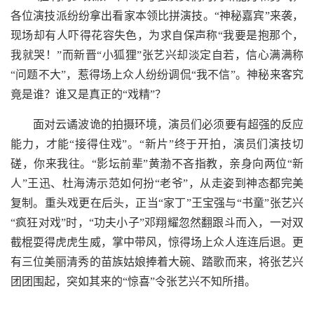
各位演技派纷纷拿出看家本领比拼演技。“神秘嘉宾”来袭，
现场却有人吓得花容失色，为求自保声称“我要是抱那个，
我就哭！”而新晋“小狐狸”张艺兴却淡定自若，信心满满称
“问题不大”，惹得场上众人纷纷调侃“我不信”。神秘来客究
竟是谁？谁又是真正的“戏精”？
面对云谲波诡的拍摄环境，演员们必须要有超强的反应
能力，才能“接得住戏”。“新片”终于开拍，演员们演技切
磋，你来我往。“影坛前辈”黄渤不吝指教，亲身向两位“新
人”王迅、杜海涛示范如何扮“老爷”，从走姿到神态都完美
复制。重头戏更在后头，正当“家丁”王宝强与“书童”张艺兴
“疯狂对戏”时，“功夫小子”邓翔耀忽然翻跟斗而入，一对双
截棍耍得虎虎生威，掌中带风，惊得场上众人连连后退。更
有三位美丽清秀的苗族姑娘捧着大碗、踏歌而来，将张艺兴
团团围起，突如其来的“惊喜”令张艺兴不知所措。