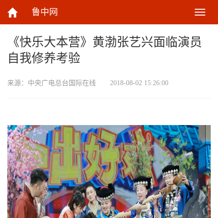
鲁中网
切
换
导
《快乐大本营》黄渤张艺兴面临演员
航
自我修养考验
来源：
中央广电总台国际在线
2018-08-02 15:26:00