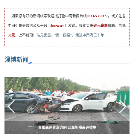
如果您有好的新闻线索欢迎拨打鲁中网新闻热线
0533-5355377
，或关注鲁
中网小鲁哥微信公众平台（
lznewscn
）发送。线索奖由
硅元瓷器
赞助，最低
50元
，上不封顶！
硅元瓷器，“第一国窑”，走进中南海三十年！
淄博新闻
【代代相传的老手艺】痴迷苇编六十载 一心倾注为传承
青银高速青岛方向 两车相撞高速被堵
48名烟台乡亲昨来淄博缅怀先烈