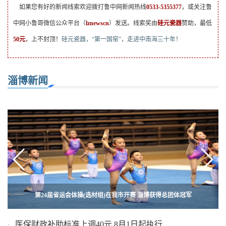
如果您有好的新闻线索欢迎拨打鲁中网新闻热线
0533-5355377
，或关注鲁
中网小鲁哥微信公众平台（
lznewscn
）发送。线索奖由
硅元瓷器
赞助，最低
50元
，上不封顶！
硅元瓷器，“第一国窑”，走进中南海三十年！
淄博新闻
第24届省运会体操(选材组)在我市开赛 淄博获得总团体冠军
临淄凤凰：农田凌晨遭人为破坏 牵出土地承包权纷争
医保财政补助标准上调40元 8月1日起执行
·